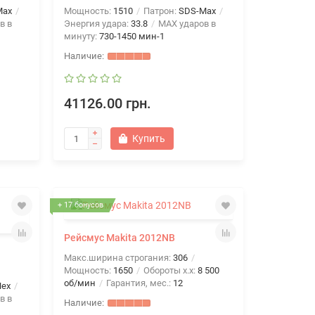
Max
Мощность:
1510
Патрон:
SDS-Max
в в
Энергия удара:
33.8
MAX ударов в
минуту:
730-1450 мин-1
41126.00 грн.
Купить
+ 17 бонусов
Рейсмус Makita 2012NB
Макс.ширина строгания:
306
Мощность:
1650
Обороты х.х:
8 500
об/мин
Гарантия, мес.:
12
Hex
в в