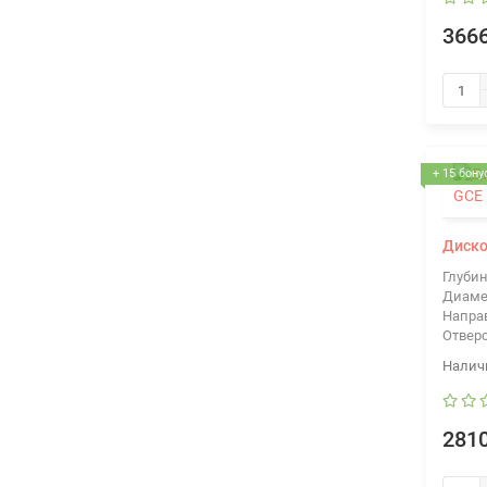
3666
+ 15 бону
Диско
Глубин
Диаме
Напра
Отвер
2810