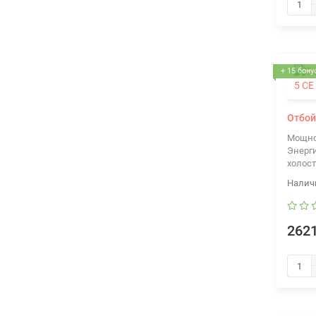
+ 15 бону
Отбой
Мощно
Энерги
холост
2621