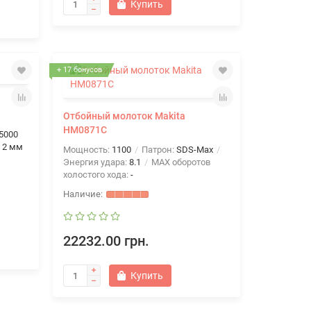
Купить
+ 17 бонусов
Отбойный молоток Makita
HM0871C
5000
:
2 мм
Мощность:
1100
Патрон:
SDS-Max
Энергия удара:
8.1
MAX оборотов
холостого хода:
-
22232.00 грн.
Купить