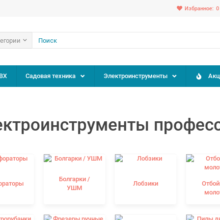
Избранное:
0
тегории
ВХ
Садовая техника
Электроинструменты
Акц
ектроинструменты профес
Болгарки /
ораторы
Лобзики
Отбо
УШМ
моло