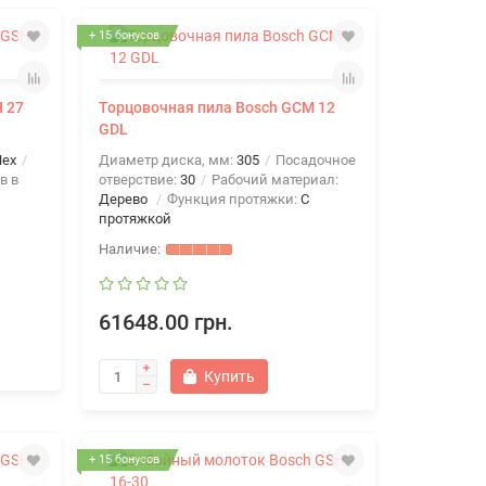
+ 15 бонусов
 27
Торцовочная пила Bosch GCM 12
GDL
Hex
Диаметр диска, мм:
305
Посадочное
в в
отверствие:
30
Рабочий материал:
Дерево
Функция протяжки:
C
протяжкой
61648.00 грн.
Купить
+ 15 бонусов