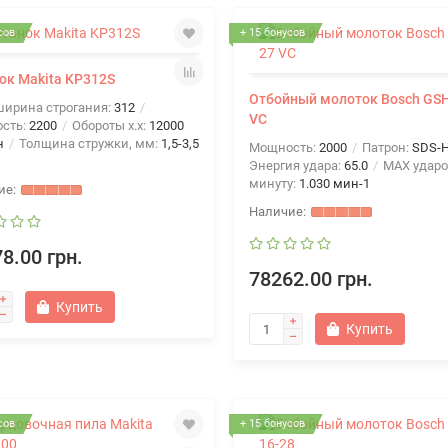
сов
+ 15 бонусов
ок Makita KP312S
Отбойный молоток Bosch GSH
ширина строгания:
312
VC
сть:
2200
Обороты х.х:
12000
н
Толщина стружки, мм:
1,5-3,5
Мощность:
2000
Патрон:
SDS-
Энергия удара:
65.0
MAX ударо
минуту:
1.030 мин-1
8.00 грн.
78262.00 грн.
Купить
Купить
сов
+ 15 бонусов