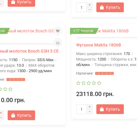
Купить
Купить
сов
+ 17 бонусов
Фуганок Makita 1806B
ный молоток Bosch GSH 5 CE
Макс.ширина строгания:
170
Мощность:
1200
Обороты х.х:
1
сть:
1150
Патрон:
SDS-Max
об/мин
Толщина стружки, мм
я удара:
13.0
MAX оборотов
ого хода:
1300 - 2900 уд/мин
23118.00 грн.
0.00 грн.
Купить
Купить