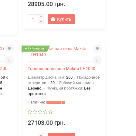
28905.00 грн.
Купить
+ 17 бонусов
2 JL
Торцовочная пила Makita LH1040
158 х
Диаметр диска, мм:
260
Посадочное
5
отверствие:
30
Рабочий материал:
е
Дерево
Функция протяжки:
Без
ка:
протяжки
27103.00 грн.