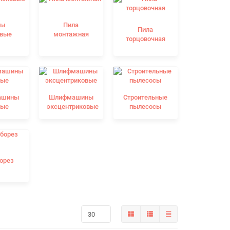
лы
Пила
Пила
овые
монтажная
торцовочная
ашины
Шлифмашины
Строительные
мые
эксцентриковые
пылесосы
орез