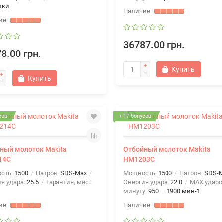
жки
36787.00 грн.
8.00 грн.
Купить
Купить
сов
+ 17 бонусов
ный молоток Makita
Отбойный молоток Makita
14C
HM1203C
сть:
1500
Патрон:
SDS-Max
Мощность:
1500
Патрон:
SDS-
я удара:
25.5
Гарантия, мес.:
Энергия удара:
22.0
MAX ударо
минуту:
950 — 1900 мин-1