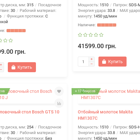
тр диска, мм:
315
Посадочное
Мощность:
1510
Патрон:
SDS-
твие:
30
Рабочий материал:
Энергия удара:
33.8
MAX ударо
о
Функция протяжки:
C
минуту:
1450 уд/мин
жкой
41599.00 грн.
9.00 грн.
Купить
Купить
сов
+ 17 бонусов
ловочный стол Bosch GTS 10
Отбойный молоток Makita
HM1307C
тр диска, мм:
254
Посадочное
Мощность:
1510
Патрон:
SDS-
твие:
30
Рабочий материал:
Энергия удара:
33.8
MAX ударо
о
Функция протяжки:
Без
минуту:
1450 уд/мин