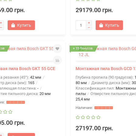
9.00 грн.
29179.00 грн.
Купить
Купить
сов
+ 15 бонусов
вая пила Bosch GKT 55 GCE
Монтажная пила Bosch GCD 1
а резания (45°):
42 мм
Глубина пропила (90 градусов):
тр диска (мм):
165
80 мм
Диаметр диска (мм):
30
вляющая пластина:
-
Классификация пил:
Монтажны
стие пильного диска:
20 мм
пилы
Отверстие пильного дис
25,4 мм
5.00 грн.
27197.00 грн.