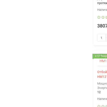
протя
3807
+ 17 бону
Отбой
HM12
Мощно
Энерги
12