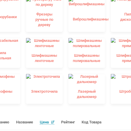
Фрезеры
Пи
рорубанки
Виброшлифмашины
ручные по
диск
дереву
ила
Шлифмашины
Шлифмашины
Шлифм
ельная
ленточные
полировальные
пря
мофены
Электроточила
Лазерный
Штроб
дальномер
чанию
Название
Цена
Рейтинг
Код Товара