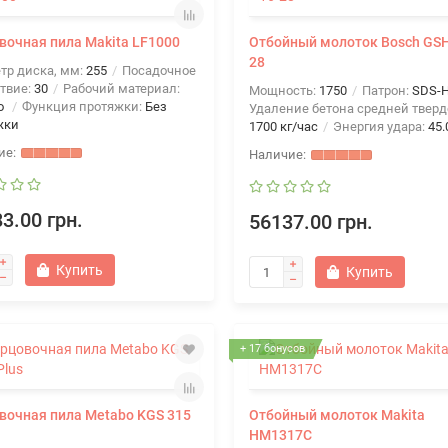
вочная пила Makita LF1000
Отбойный молоток Bosch GSH
28
тр диска, мм:
255
Посадочное
твие:
30
Рабочий материал:
Мощность:
1750
Патрон:
SDS-
о
Функция протяжки:
Без
Удаление бетона средней тверд
жки
1700 кг/час
Энергия удара:
45.
3.00 грн.
56137.00 грн.
Купить
Купить
+ 17 бонусов
вочная пила Metabo KGS 315
Отбойный молоток Makita
HM1317C