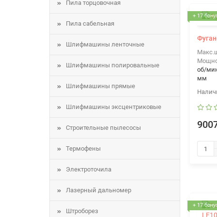
Пила торцовочная
+ 17 бону
Пила сабельная
Фуган
Шлифмашины ленточные
Макс.
Мощно
Шлифмашины полировальные
об/ми
мм
Шлифмашины прямые
Шлифмашины эксцентриковые
9007
Строительные пылесосы
Термофены
Электроточила
Лазерный дальномер
+ 17 бону
Штроборез