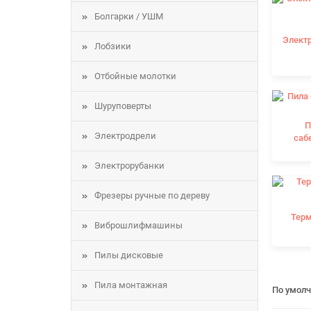
Болгарки / УШМ
Элект
Лобзики
Отбойные молотки
Шуруповерты
П
Электродрели
саб
Электрорубанки
Фрезеры ручные по дереву
Тер
Виброшлифмашины
Пилы дисковые
Пила монтажная
По умол