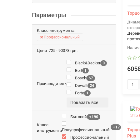
Торцо
Параметры
Диаме
отверс
Класс инструмента:
Дерев
Профессиональный
протя
Цена
725
-
90078
грн.
Black&Decker
3
6058
Bort
1
Bosch
67
Производитель
Dewalt
24
Forte
1
Показать все
Бытовой
+190
Класс
+17
Торцо
Полупрофессиональный
инструмента
Plus
Профессиональный