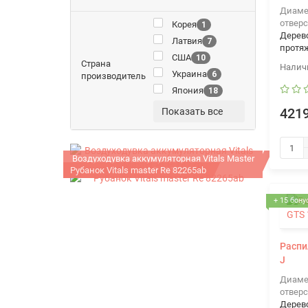
Диаме
отверс
Корея
1
Дерев
Латвия
7
протя
США
10
Страна
Украина
6
производитель
Япония
18
Показать все
4219
Воздуходувка аккумуляторная Vitals Master
Рубанок Vitals master Re 82265ab
ALP 1817p
+ 15 бону
Распи
J
Диаме
отверс
Дерев