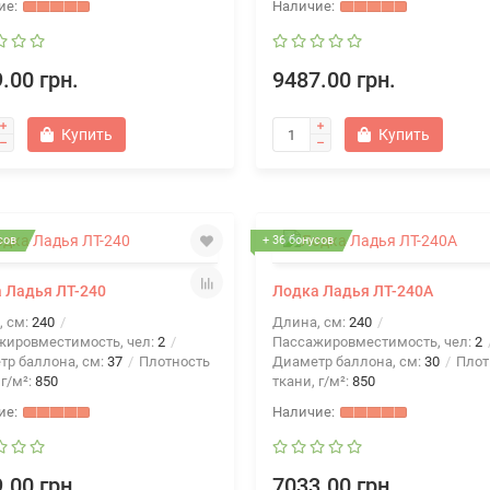
.00 грн.
9487.00 грн.
Купить
Купить
сов
+ 36 бонусов
 Ладья ЛТ-240
Лодка Ладья ЛТ-240А
, см:
240
Длина, см:
240
жировместимость, чел:
2
Пассажировместимость, чел:
2
тр баллона, см:
37
Плотность
Диаметр баллона, см:
30
Плот
 г/м²:
850
ткани, г/м²:
850
.00 грн.
7033.00 грн.