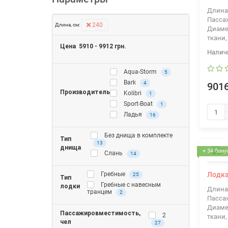
Длина
Пасса
240
Длина, см:
Диаме
ткани,
Цена
5910
-
9912
грн.
Aqua-Storm
5
Bark
4
9016
Производитель
Kolibri
1
Sport-Boat
1
Ладья
16
Без днища в комплекте
Тип
13
днища
+ 34 бону
Слань
14
Лодка
Гребные
25
Тип
Гребные с навесным
лодки
Длина
транцем
2
Пасса
Диаме
Пассажировместимость,
2
ткани,
чел
27