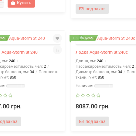
Купить
под заказ
сов
+ 35 бонусов
 Aqua-Storm St 240
Лодка Aqua-Storm St 240c
, см:
240
Длина, см:
240
жировместимость, чел:
2
Пассажировместимость, чел:
2
тр баллона, см:
34
Плотность
Диаметр баллона, см:
34
Плот
 г/м²:
850
ткани, г/м²:
850
.00 грн.
8087.00 грн.
од заказ
под заказ