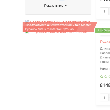
Показать все
Воздуходувка аккумуляторная Vitals Master
Рубанок Vitals master Re 82265ab
ALP 1817p
+ 36 бону
Лодка
Длина
Пасса
Диаме
ткани,
8148