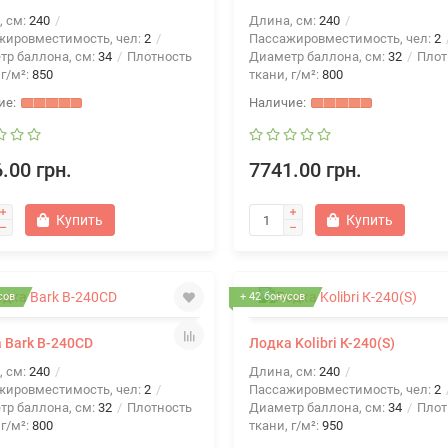
, см:
240
Длина, см:
240
жировместимость, чел:
2
Пассажировместимость, чел:
2
тр баллона, см:
34
Плотность
Диаметр баллона, см:
32
Плот
 г/м²:
850
ткани, г/м²:
800
.00 грн.
7741.00 грн.
Купить
Купить
сов
+ 42 бонусов
 Bark B-240СD
Лодка Kolibri К-240(S)
, см:
240
Длина, см:
240
жировместимость, чел:
2
Пассажировместимость, чел:
2
тр баллона, см:
32
Плотность
Диаметр баллона, см:
34
Плот
 г/м²:
800
ткани, г/м²:
950