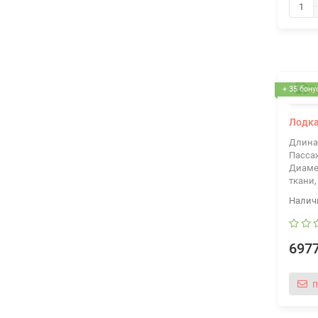
+ 35 бону
Лодка
Длина
Пасса
Диаме
ткани,
6977
п