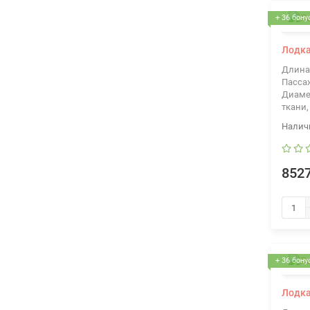
+ 36 бону
Лодка
Длина
Пасса
Диаме
ткани,
8527
+ 36 бону
Лодка