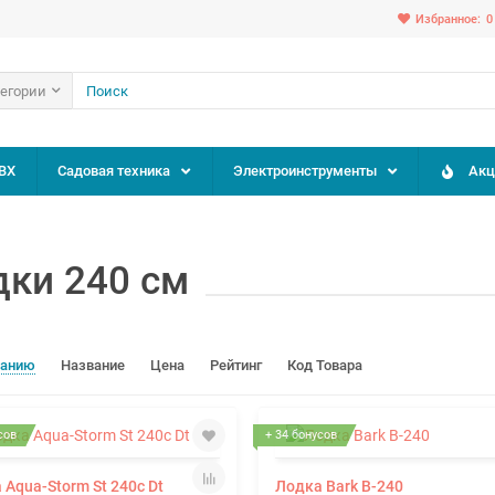
Избранное:
0
тегории
ВХ
Садовая техника
Электроинструменты
Акц
дки 240 см
чанию
Название
Цена
Рейтинг
Код Товара
сов
+ 34 бонусов
 Aqua-Storm St 240с Dt
Лодка Bark B-240