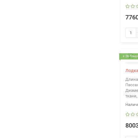
7760
+ 36 бону
Лодка
Длина
Пасса
Диаме
ткани,
8003