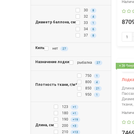
30
8
32
4
8709
Диаметр баллона, см
33
1
34
6
37
8
Киль
нет
27
Назначение лодки
рыбалка
27
+ 36 бону
750
1
Лодка
800
4
Плотность ткани, г/м²
Длина
850
21
Пасса
950
1
Диаме
ткани,
123
+1
180
+1
190
+19
Длина, см
200
+3
7469
210
+13