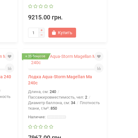
9215.00 грн.
Купить
+ 35 бонусов
a 240
Лодка Aqua-Storm Magellan Ma
240c
Длина, см:
240
ность
Пассажировместимость, чел:
2
Диаметр баллона, см:
34
Плотность
ткани, г/м²:
850
7967.00 грн.