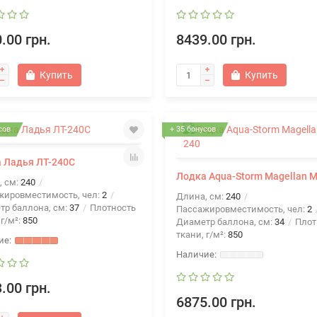
.00 грн.
8439.00 грн.
Купить
Купить
сов
+ 35 бонусов
 Ладья ЛТ-240С
Лодка Aqua-Storm Magellan M
, см:
240
жировместимость, чел:
2
Длина, см:
240
тр баллона, см:
37
Плотность
Пассажировместимость, чел:
2
 г/м²:
850
Диаметр баллона, см:
34
Плот
ткани, г/м²:
850
.00 грн.
6875.00 грн.