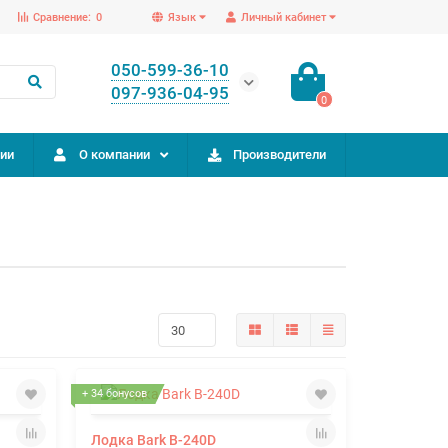
Сравнение:
0
Язык
Личный кабинет
050-599-36-10
097-936-04-95
0
ии
О компании
Производители
+ 34 бонусов
Лодка Bark B-240D