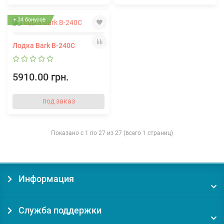
+ 34 бонусов
Лодка Bark B-240C
5910.00 грн.
под заказ
Показано с 1 по 27 из 27 (всего 1 страниц)
Информация
Служба поддержки