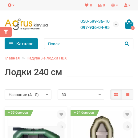
0
0
050-599-36-10
097-936-04-95
0
Каталог
Главная
Надувные лодки ПВХ
Лодки 240 см
+ 35 бонусов
+ 34 бонусов