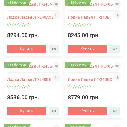
+ 36 бонусов
+ 36 бонусов
Лодка Ладья ЛТ-240АСБ
Лодка Ладья ЛТ-240Б
8294.00 грн.
8245.00 грн.
Купить
Купить
+ 36 бонусов
+ 36 бонусов
Лодка Ладья ЛТ-240БЕ
Лодка Ладья ЛТ-240БС
8536.00 грн.
8779.00 грн.
Купить
Купить
+ 36 бонусов
+ 36 бонусов