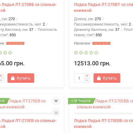
 Ладья ЛТ-270ВБ со сланью-
Лодка Ладья ЛТ-270ВТ со сл
кой
книжкой
, см:
270
Длина, см:
270
жировместимость, чел:
2
Пассажировместимость, чел:
2
тр баллона, см:
37
Плотность
Диаметр баллона, см:
37
Плот
 г/м²:
850
ткани, г/м²:
850
5.00 грн.
12513.00 грн.
Купить
Купить
сов
+ 36 бонусов
 Ладья ЛТ-270ЕВ со сланью-
Лодка Ладья ЛТ-270ЕВБ со с
кой
книжкой