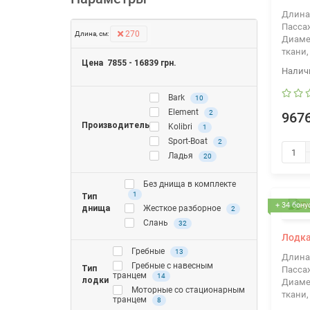
Длина
Пасса
270
Длина, см:
Диаме
ткани,
Цена
7855
-
16839
грн.
Bark
10
Element
2
9676
Производитель
Kolibri
1
Sport-Boat
2
Ладья
20
Без днища в комплекте
1
Тип
+ 34 бону
днища
Жесткое разборное
2
Слань
32
Лодка
Гребные
13
Длина
Гребные с навесным
Тип
Пасса
транцем
14
лодки
Диаме
Моторные со стационарным
ткани,
транцем
8