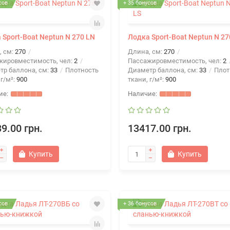
сов
+ 35 бонусов
 Sport-Boat Neptun N 270 LN
Лодка Sport-Boat Neptun N 27
, см:
270
Длина, см:
270
жировместимость, чел:
2
Пассажировместимость, чел:
2
тр баллона, см:
33
Плотность
Диаметр баллона, см:
33
Плот
 г/м²:
900
ткани, г/м²:
900
9.00 грн.
13417.00 грн.
Купить
Купить
сов
+ 36 бонусов