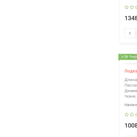
1348
+ 36 бону
Лодка
Длина
Пасса
Диаме
ткани,
1008