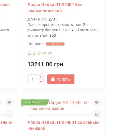
анью-
Лодка Ладья ЛТ-270ВТБ со
сланью-книжкой
Длина, см:
270
Пассажировместимость, чел:
2
ность
Диаметр баллона, см:
37
Плотность
ткани, г/м²:
850
13241.00 грн.
Купить
+ 36 бонусов
ланью-
Лодка Ладья ЛТ-270ЕВТ со сланью-
книжкой