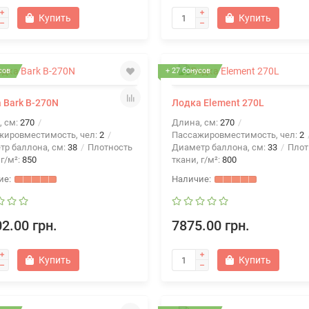
Купить
Купить
сов
+ 27 бонусов
 Bark В-270N
Лодка Element 270L
, см:
270
Длина, см:
270
жировместимость, чел:
2
Пассажировместимость, чел:
2
тр баллона, см:
38
Плотность
Диаметр баллона, см:
33
Плот
 г/м²:
850
ткани, г/м²:
800
2.00 грн.
7875.00 грн.
Купить
Купить