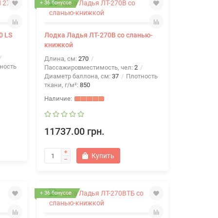
+ 36 бонусов
0 LS
Лодка Ладья ЛТ-270В со сланью-
книжкой
Длина, см:
270
ность
Пассажировместимость, чел:
2
Диаметр баллона, см:
37
Плотность
ткани, г/м²:
850
11737.00 грн.
Купить
+ 36 бонусов