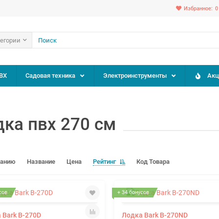
Избранное:
0
тегории
ВХ
Садовая техника
Электроинструменты
Акц
ка пвх 270 см
чанию
Название
Цена
Рейтинг
Код Товара
сов
+ 34 бонусов
 Bark B-270D
Лодка Bark B-270ND