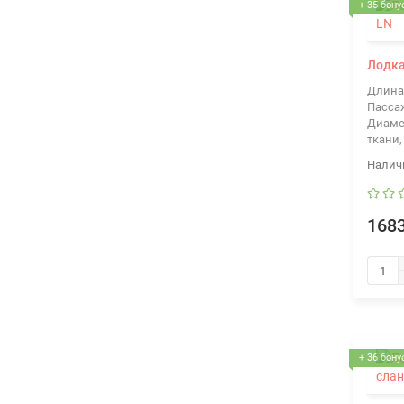
+ 35 бону
Лодка
Длина
Пасса
Диаме
ткани,
1683
+ 36 бону