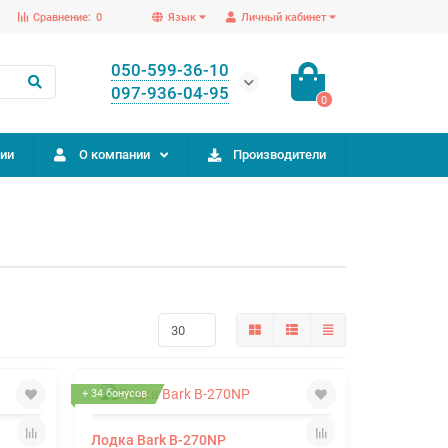
Сравнение:
0
Язык
Личный кабинет
050-599-36-10
097-936-04-95
0
ии
О компании
Производители
+ 34 бонусов
Лодка Bark B-270NP