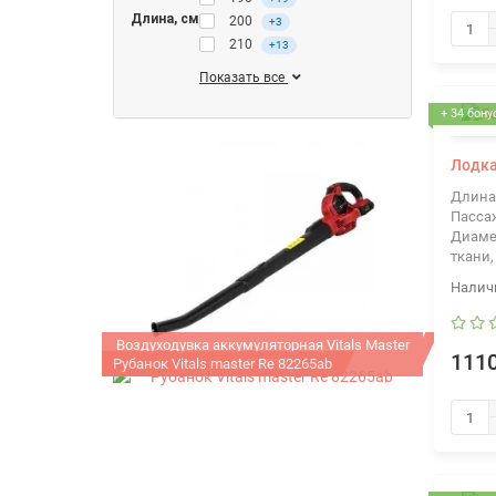
Длина, см
200
+3
210
+13
Показать все
+ 34 бону
Лодка
Длина
Пасса
Диаме
ткани,
Воздуходувка аккумуляторная Vitals Master
1110
Рубанок Vitals master Re 82265ab
ALP 1817p