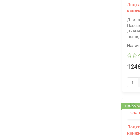
Лодка
книж
Длина
Пасса
Диаме
ткани,
1246
+ 36 бону
Лодка
книж