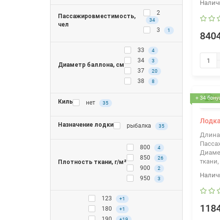
2
Пассажировместимость,
34
чел
3
1
8404
33
4
34
3
Диаметр баллона, см
37
20
38
8
+ 34 бону
Киль
нет
35
Лодка
Назначение лодки
рыбалка
35
Длина
Пасса
800
4
Диаме
850
26
ткани,
Плотность ткани, г/м²
900
2
950
3
123
+1
1184
180
+1
190
+19