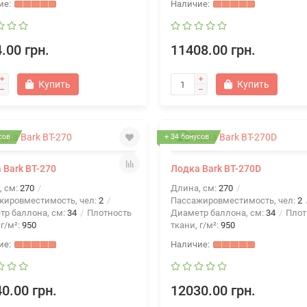
.00 грн.
11408.00 грн.
Купить
Купить
сов
+ 34 бонусов
 Bark BT-270
Лодка Bark BT-270D
, см:
270
Длина, см:
270
жировместимость, чел:
2
Пассажировместимость, чел:
2
тр баллона, см:
34
Плотность
Диаметр баллона, см:
34
Плот
 г/м²:
950
ткани, г/м²:
950
0.00 грн.
12030.00 грн.