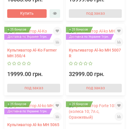
Купить
под заказ
+ 35 бонусов
+ 35 бонусов
Доставка по Украине 1грн.
Доставка по Украине 1грн.
Культиватор Al-Ko Farmer
Культиватор Al-ko МН 5007
MH 350/4
R
19999.00 грн.
32999.00 грн.
под заказ
под заказ
+ 35 бонусов
+ 20 бонусов
Доставка по Украине 1грн.
Культиватор Al-ko МН 5065