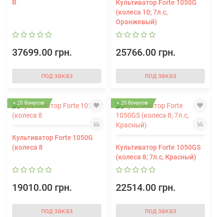
R
Культиватор Forte 1050G
(колеса 10; 7л.с,
Оранжевый)
37699.00 грн.
25766.00 грн.
под заказ
под заказ
+ 20 бонусов
+ 20 бонусов
Культиватор Forte 1050G
(колеса 8
Культиватор Forte 1050GS
(колеса 8; 7л.с, Красный)
19010.00 грн.
22514.00 грн.
под заказ
под заказ