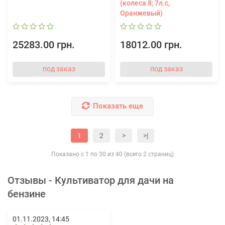
(колеса 8; 7л.с,
Оранжевый)
25283.00 грн.
18012.00 грн.
под заказ
под заказ
Показать еще
1
2
>
>|
Показано с 1 по 30 из 40 (всего 2 страниц)
Отзывы - Культиватор для дачи на
бензине
01.11.2023, 14:45