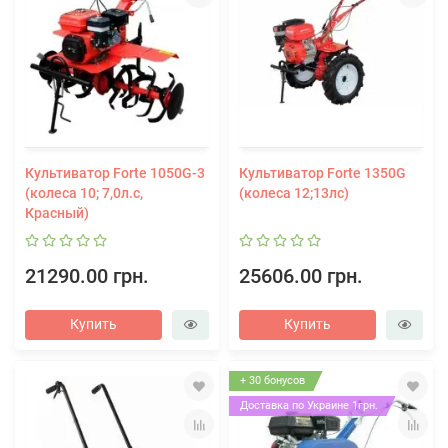
Культиватор Forte 1050G-3
Культиватор Forte 1350G
(колеса 10; 7,0л.с,
(колеса 12;13лс)
Красный)
21290.00 грн.
25606.00 грн.
Купить
Купить
+ 30 бонусов
Доставка по Украине 1грн.