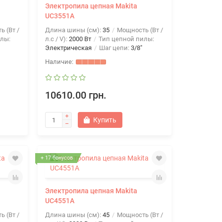
Электропила цепная Makita
UC3551A
 (Вт /
Длина шины (см):
35
Мощность (Вт /
лы:
л.с / V):
2000 Вт
Тип цепной пилы:
Электрическая
Шаг цепи:
3/8"
10610.00 грн.
Купить
+ 17 бонусов
Электропила цепная Makita
UC4551A
 (Вт /
Длина шины (см):
45
Мощность (Вт /