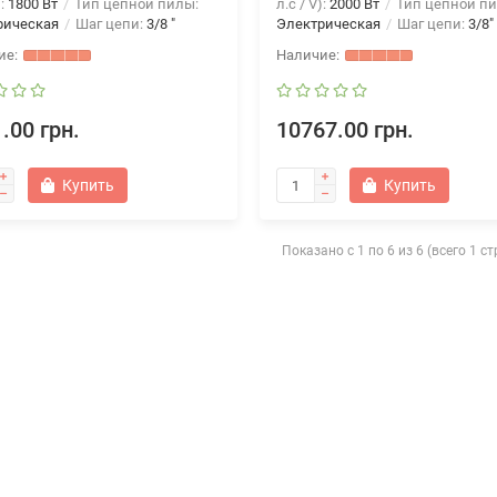
):
1800 Вт
Тип цепной пилы:
л.с / V):
2000 Вт
Тип цепной пи
рическая
Шаг цепи:
3/8 "
Электрическая
Шаг цепи:
3/8"
.00 грн.
10767.00 грн.
Купить
Купить
Показано с 1 по 6 из 6 (всего 1 с