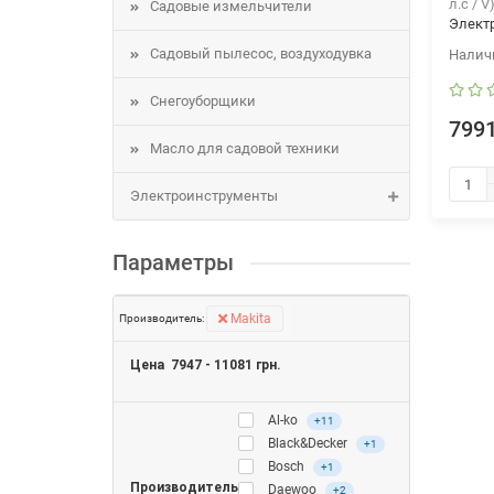
л.с / V
Садовые измельчители
Элект
Садовый пылесос, воздуходувка
Снегоуборщики
7991
Масло для садовой техники
Электроинструменты
Параметры
Makita
Производитель:
Цена
7947
-
11081
грн.
Al-ko
+11
Black&Decker
+1
Bosch
+1
Производитель
Daewoo
+2