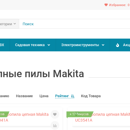
Избранное:
0
тегории
ВХ
Садовая техника
Электроинструменты
Акц
пные пилы Makita
чанию
Название
Цена
Рейтинг
Код Товара
сов
+ 17 бонусов