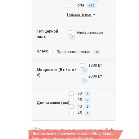
Forte
+10
Показать все
Тип цепной
Электрическая
пилы
6
Класс
Профессиональная
6
1800 Вт
Мощность (Вт / л.с /
3
V)
2000 Вт
3
30
1
35
2
Длина шины (см)
40
2
45
1
Воздуходувка аккумуляторная Vitals Master
Рубанок Vitals master Re 82265ab
ALP 1817p