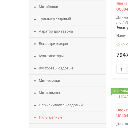
Элект
Мотоблоки
UC30
Длина
Триммер садовый
л.с / V
Элект
Аэратор для газона
Бензотриммеры
7947
Культиваторы
Кусторезы садовые
Минимойки
+ 17 бону
Мотопомпы
Опрыскиватель садовый
Элект
UC40
Пилы цепные
Длина