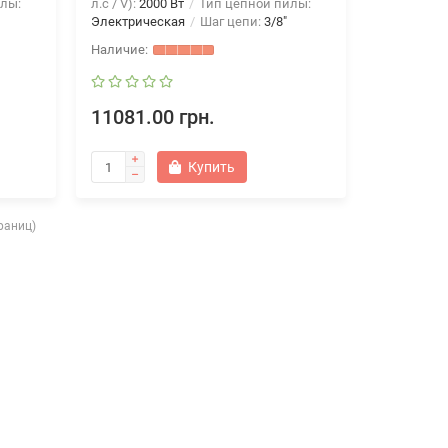
лы:
л.с / V):
2000 Вт
Тип цепной пилы:
Электрическая
Шаг цепи:
3/8"
11081.00 грн.
Купить
траниц)