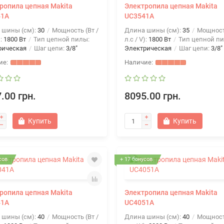
ропила цепная Makita
Электропила цепная Makita
41A
UC3541A
 шины (см):
30
Мощность (Вт /
Длина шины (см):
35
Мощность
):
1800 Вт
Тип цепной пилы:
л.с / V):
1800 Вт
Тип цепной пи
рическая
Шаг цепи:
3/8"
Электрическая
Шаг цепи:
3/8"
.00 грн.
8095.00 грн.
Купить
Купить
сов
+ 17 бонусов
ропила цепная Makita
Электропила цепная Makita
41A
UC4051A
 шины (см):
40
Мощность (Вт /
Длина шины (см):
40
Мощность