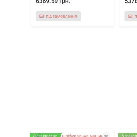
6369.59 грн.
5378
під замовлення
п
Лідер продажу
В подарок