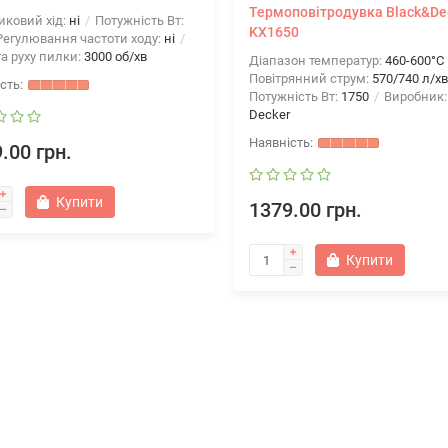
Термоповітродувка Black&De
иковий хід:
ні
Потужність Вт:
KX1650
егулювання частоти ходу:
ні
а руху пилки:
3000 об/хв
Діапазон температур:
460-600°С
Повітрянний струм:
570/740 л/хв
Потужність Вт:
1750
Виробник
Decker
.00 грн.
Купити
1379.00 грн.
Купити