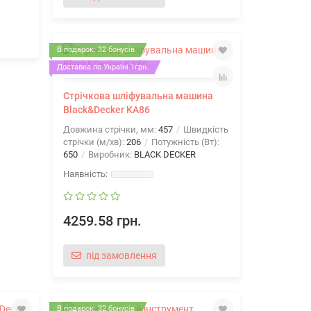
В подарок: 32 бонусів
Доставка по Україні 1грн.
Стрічкова шліфувальна машина
Black&Decker KA86
Довжина стрічки, мм:
457
Швидкість
стрічки (м/хв):
206
Потужність (Вт):
650
Виробник:
BLACK DECKER
4259.58 грн.
під замовлення
В подарок: 32 бонусів