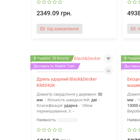
2349.09 грн.
4938
під замовлення
п
В подарок: 32 бонусів
В подарок
Доставка по Україні 1грн.
Доставка 
Дриль ударний Black&Decker
Ексце
KR8542K
машин
Діаметр свердління у деревині:
50
Діамет
мм
Кількість швидкостей:
дві
мм
Ч
Класифікація:
ударна
Обєм
13000 
перемішування, л:
-
Вироб