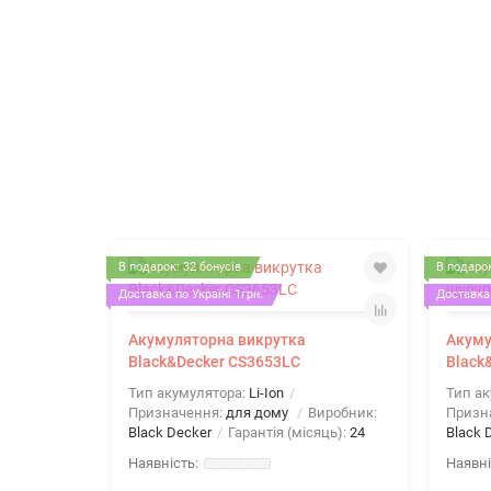
В подарок: 32 бонусів
В подарок
Доставка по Україні 1грн.
Доставка 
Акумуляторна викрутка
Акуму
Black&Decker CS3653LC
Black
Тип акумулятора:
Li-Ion
Тип а
Призначення:
для дому
Виробник:
Призн
Black Decker
Гарантія (місяць):
24
Black 