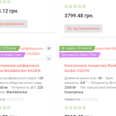
.12 грн.
3799.48 грн.
ід замовлення
під замовлення
: 32 бонусів
В подарок: 32 бонусів
по Україні 1грн.
Доставка по Україні 1грн.
нтрикова шліфувальна
Електропила ланцюгова Blac
а Black&Decker KA280K
Decker CS2245
р шліфувального круга:
125
Довжина шини (см):
45
Крок
исло оборотів холост.ходу:
ланцюга:
3/8 "
Потужність (Вт/л
об/хв
Потужність (Вт):
220
2200 Вт
Тип ланцюгової пилки
ник:
Black&Decker
Електрична