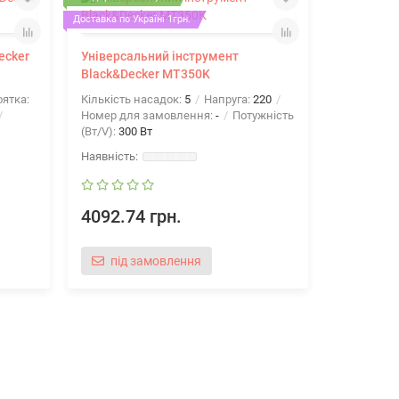
Доставка по Україні 1грн.
ecker
Універсальний інструмент
Black&Decker MT350K
ятка:
Кількість насадок:
5
Напруга:
220
Номер для замовлення:
-
Потужність
(Вт/V):
300 Вт
4092.74 грн.
під замовлення