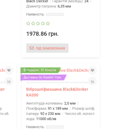
Black Decker
Гарантія (місяць):
24
Діаметр патрона:
6,35 мм
1978.86 грн.
під замовлення
В подарок: 32 бонусів
Доставка по Україні 1грн.
ker
Віброшліфмашина Black&Decker
KA300
Амплітуда коливань:
2,0 мм
р
Платформа:
91 x 189 мм
Розмір шліф.
о об.
паперу:
92 х 230 мм
Число об. холост.
хода:
11000 об/хв