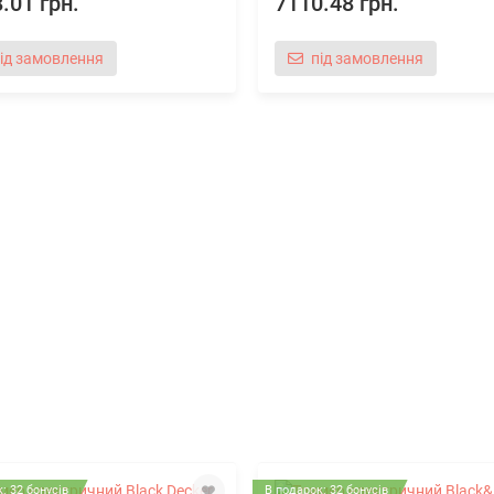
.01 грн.
7110.48 грн.
ід замовлення
під замовлення
: 32 бонусів
В подарок: 32 бонусів