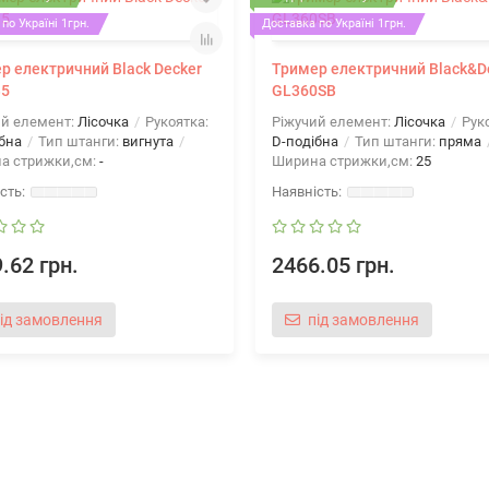
по Україні 1грн.
Доставка по Україні 1грн.
р електричний Black Decker
Тример електричний Black&D
35
GL360SB
ий елемент:
Лісочка
Рукоятка:
Ріжучий елемент:
Лісочка
Руко
бна
Тип штанги:
вигнута
D-подібна
Тип штанги:
пряма
а стрижки,см:
-
Ширина стрижки,см:
25
.62 грн.
2466.05 грн.
ід замовлення
під замовлення