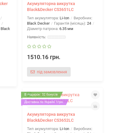
cker
Акумуляторна викрутка
Black&Decker CS3651LC
Тип акумулятора:
Li-Ion
Виробник:
Black Decker
Гарантія (місяць):
24
:
Black
Діаметр патрона:
6.35 мм
1510.16 грн.
під замовлення
В подарок: 32 бонусів
Доставка по Україні 1грн.
Акумуляторна викрутка
Black&Decker CS3652LC
Тип акумулятора:
Li-Ion
Виробник: