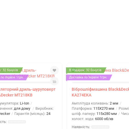
: 32 бонусів
В подарок: 32 бонусів
по Україні 1грн.
Доставка по Україні 1грн.
ляторний дриль-шуруповерт
Віброшліфмашина Black&Dec
&Decker MT218KB
KA274EKA
кумулятора:
Li-Ion
Амплітуда коливань:
2 мм
ачення:
для дому
Виробник:
Платформа:
115Х270 мм
Розмі
Decker
Гарантія (місяць):
24
шліф. паперу:
115x280 мм
Числ
холост. хода:
6000 об/хв