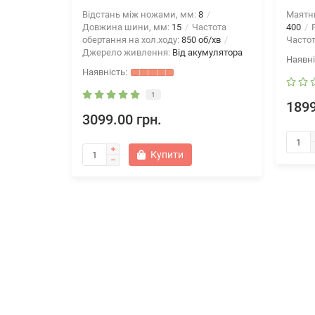
Відстань між ножами, мм:
8
Маятн
Довжина шини, мм:
15
Частота
400
Р
обертання на хол.ходу:
850 об/хв
Частот
Джерело живлення:
Від акумулятора
1
1899
3099.00 грн.
Купити