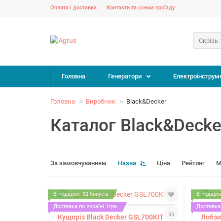
Оплата і доставка
Контакти та схема проїзду
Скрізь
Головна
Генератори
Електроінструм
Головна
Виробник
Black&Decker
Каталог Black&Decke
За замовчуванням
Назва
Ціна
Рейтинг
М
В подарок: 32 бонусів
В подарок
Доставка по Україні 1грн.
Доставка 
Кущоріз Black Decker GSL700KIT
Лобзи