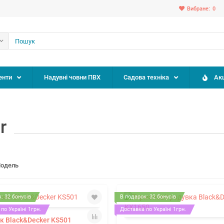
Вибране:
0
енти
Надувні човни ПВХ
Садова техніка
Акц
r
одель
: 32 бонусів
В подарок: 32 бонусів
по Україні 1грн.
Доставка по Україні 1грн.
к Black&Decker KS501