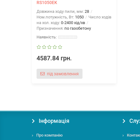
RS1050EK
Довжина ходу пили, мм:
28
Ном.потужність, Вт:
1050
Число ходів
на хол. ходу:
0-2400 хід/хв
Призначення:
по газобетону
4587.84 грн.
під замовлення
Інформація
Слу
Про компанію
Контак