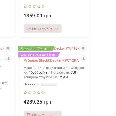
1359.00 грн.
під замовлення
В подарок: 32 бонусів
Доставка по Україні 1грн.
Рубанок Black&Decker KW712KA
k
Макс.ширина стругання:
82
Обороти
х.х:
16000 об/хв
Потужність:
650
Товщина стружки, мм:
2 мм
.с/V):
:
4289.25 грн.
під замовлення