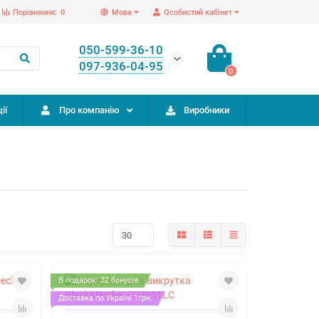
Порівняння:
0
Мова
Особистий кабінет
050-599-36-10
097-936-04-95
0
ії
Про компанію
Виробники
В подарок: 32 бонусів
Доставка по Україні 1грн.