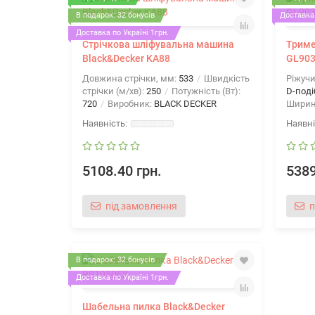
В подарок: 32 бонусів
Доставка 
Доставка по Україні 1грн.
Стрічкова шліфувальна машина
Триме
Black&Decker KA88
GL90
Довжина стрічки, мм:
533
Швидкість
Ріжуч
стрічки (м/хв):
250
Потужність (Вт):
D-поді
720
Виробник:
BLACK DECKER
Ширин
5108.40 грн.
5389
під замовлення
п
В подарок: 32 бонусів
Доставка по Україні 1грн.
Шабельна пилка Black&Decker