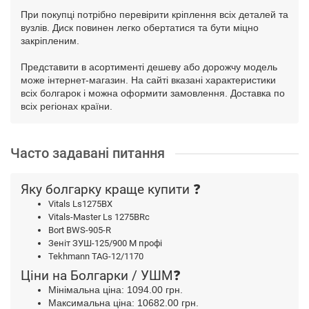
При покупці потрібно перевірити кріплення всіх деталей та
вузлів. Диск повинен легко обертатися та бути міцно
закріпленим.
Представити в асортименті дешеву або дорожчу модель
може інтернет-магазин. На сайті вказані характеристики
всіх болгарок і можна оформити замовлення. Доставка по
всіх регіонах країни.
Часто задавані питання
Яку болгарку краще купити ❓
Vitals Ls1275BX
Vitals-Master Ls 1275BRc
Bort BWS-905-R
Зеніт ЗУШ-125/900 М профі
Tekhmann TAG-12/1170
Ціни на Болгарки / УШМ❓
Мінімальна ціна: 1094.00 грн.
Максимальна ціна: 10682.00 грн.