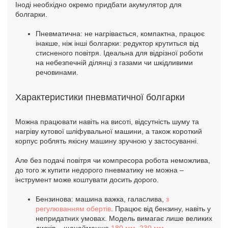
Іноді необхідно окремо придбати акумулятор для
болгарки.
Пневматична: не нагрівається, компактна, працює
інакше, ніж інші болгарки: редуктор крутиться від
стисненого повітря. Ідеальна для відрізної роботи
на небезпечній ділянці з газами чи шкідливими
речовинами.
Характеристики пневматичної болгарки
Можна працювати навіть на висоті, відсутність шуму та
нагріву кутової шліфувальної машини, а також короткий
корпус роблять якісну машину зручною у застосуванні.
Але без подачі повітря чи компресора робота неможлива,
до того ж купити недорого пневматику не можна –
інструмент може коштувати досить дорого.
Бензинова: машина важка, галаслива,
з
регулюванням обертів
. Працює від бензину, навіть у
непридатних умовах. Модель вимагає лише великих