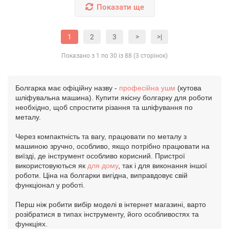
Показати ще
1
2
3
>
>|
Показано з 1 по 30 із 88 (3 сторінок)
Болгарка має офіційну назву -
професійна ушм
(кутова
шліфувальна машина). Купити якісну болгарку для роботи
необхідно, щоб спростити різання та шліфування по
металу.
Через компактність та вагу, працювати по металу з
машиною зручно, особливо, якщо потрібно працювати на
виїзді, де інструмент особливо корисний. Пристрої
використовуються як
для дому
, так і для виконання іншої
роботи. Ціна на болгарки вигідна, виправдовує свій
функціонал у роботі.
Перш ніж робити вибір моделі в інтернет магазині, варто
розібратися в типах інструменту, його особливостях та
функціях.