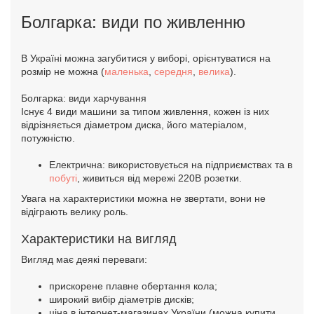
Болгарка: види по живленню
В Україні можна загубитися у виборі, орієнтуватися на
розмір не можна (
маленька
,
середня
,
велика
).
Болгарка: види харчування
Існує 4 види машини за типом живлення, кожен із них
відрізняється діаметром диска, його матеріалом,
потужністю.
Електрична: використовується на підприємствах та в
побуті
, живиться від мережі 220В розетки.
Увага на характеристики можна не звертати, вони не
відіграють велику роль.
Характеристики на вигляд
Вигляд має деякі переваги:
прискорене плавне обертання кола;
широкий вибір діаметрів дисків;
ціна в інтернет-магазинах України (можна купити