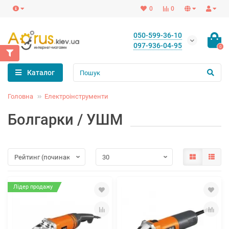
0
0
050-599-36-10
097-936-04-95
0
Каталог
Головна
Електроінструменти
Болгарки / УШМ
Лідер продажу