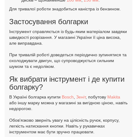
дисків – щонайменше
180 мм
,
230 мм
.
Для тривалої роботи знадобиться каністра із бензином.
Застосування болгарки
Інструмент справляється із будь-яким матеріалом завдяки
швидкості розрізання. У магазині України її ціна висока,
але виправдана.
При тривалій роботі доведеться періодично зупинятися та
охолоджувати двигун, що супроводжується сильним
шумом та є недоліком.
Як вибрати інструмент і де купити
болгарку?
В Україні болгарка купити
Bosch
,
Зеніт
, побутову
Makita
або іншу марку можна у магазині за вигідною ціною, навіть
недорогою.
Обов'язково зверніть увагу на цілісність ручок, корпусу,
легкість натискання кнопки. Навіть у рукавичках
інструментом має бути зручно працювати.