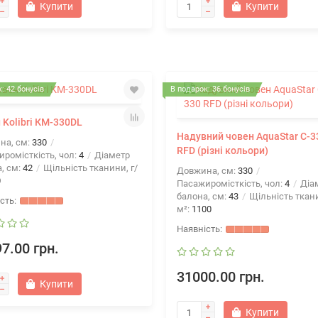
Купити
Купити
: 42 бонусів
В подарок: 36 бонусів
 Kolibri КМ-330DL
Надувний човен AquaStar C-3
на, см:
330
RFD (різні кольори)
ромісткість, чол:
4
Діаметр
, см:
42
Щільність тканини, г/
Довжина, см:
330
0
Пасажиромісткість, чол:
4
Діа
балона, см:
43
Щільність ткани
м²:
1100
7.00 грн.
31000.00 грн.
Купити
Купити