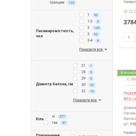
транцем
122
1
52
3784
1-2
6
2
145
Пасажиромісткість,
3
62
чол
3-4
6
Показати все
21
1
28
5
В подарок
29
5
Діаметр балона, см
30
32
32
10
Надув
RFD (
Показати все
Довжи
Пасажи
ні
277
балона
Кіль
так
57
м²:
11
Призначення