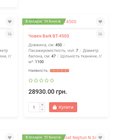
В подарок: 34 бонусів
Човен Bark BT-450S
Довжина, см:
450
метр
Пасажиромісткість, чол:
7
Діаметр
ни, г/
балона, см:
47
Щільність тканини, г/
м²:
1100
28930.00 грн.
Купити
В подарок: 35 бонусів