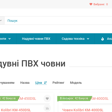
Вибране:
0
енти
Надувні човни ПВХ
Садова техніка
Акц
дувні ПВХ човни
вчуванням
Назва
Ціна
Рейтинг
Модель
: 42 бонусів
В подарок: 42 бонусів
 Kolibri КМ-450DSL
Човен Kolibri КМ-400DSL