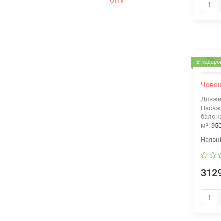
В подарок
Човен
Довжи
Пасажи
балона
м²:
95
3129