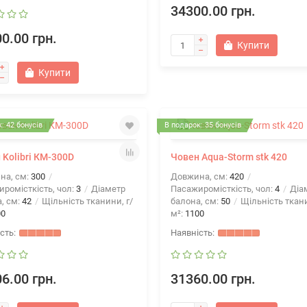
34300.00 грн.
0.00 грн.
Купити
Купити
: 42 бонусів
В подарок: 35 бонусів
 Kolibri КМ-300D
Човен Aqua-Storm stk 420
на, см:
300
Довжина, см:
420
ромісткість, чол:
3
Діаметр
Пасажиромісткість, чол:
4
Діа
, см:
42
Щільність тканини, г/
балона, см:
50
Щільність ткани
00
м²:
1100
6.00 грн.
31360.00 грн.