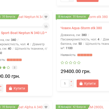
: 35 бонусів
В подарок: 35 бонусів
Човен Aqua-Storm stk 380
 Sport-Boat Neptun N 340 LD *
Довжина, см:
380
Пасажиромісткість, чол:
4
Діа
на, см:
340
балона, см:
50
Щільність ткани
ромісткість, чол:
4
Діаметр
м²:
1100
, см:
40
Щільність тканини, г/
50
2
29400.00 грн.
0.00 грн.
Купити
Купити
: 35 бонусів
В подарок: 42 бонусів