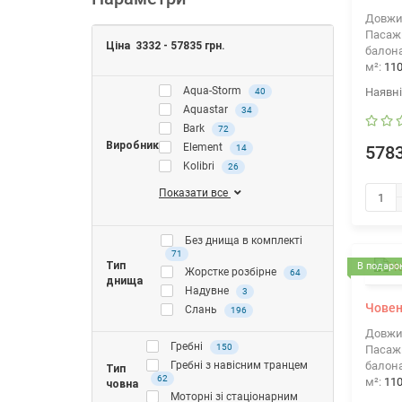
Довжи
Пасажи
Ціна
3332
-
57835
грн.
балона
м²:
11
Aqua-Storm
40
Aquastar
34
Bark
72
Виробник
Element
14
5783
Kolibri
26
Показати все
Без днища в комплекті
71
Тип
В подарок
Жорстке розбірне
64
днища
Надувне
3
Човен
Слань
196
Довжи
Гребні
150
Пасажи
Гребні з навісним транцем
балона
Тип
62
м²:
11
човна
Моторні зі стаціонарним