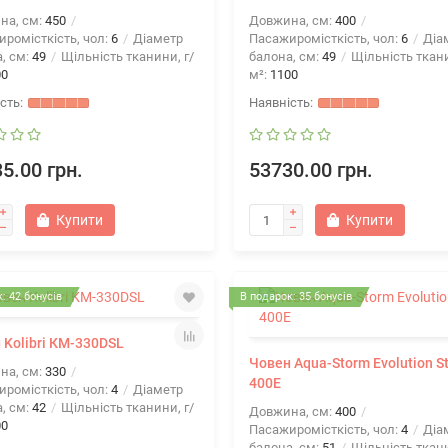
на, см:
450
Довжина, см:
400
ромісткість, чол:
6
Діаметр
Пасажиромісткість, чол:
6
Діа
, см:
49
Щільність тканини, г/
балона, см:
49
Щільність ткани
00
м²:
1100
5.00 грн.
53730.00 грн.
Купити
Купити
: 42 бонусів
В подарок: 35 бонусів
 Kolibri КМ-330DSL
Човен Aqua-Storm Evolution S
на, см:
330
400Е
ромісткість, чол:
4
Діаметр
, см:
42
Щільність тканини, г/
Довжина, см:
400
00
Пасажиромісткість, чол:
4
Діа
балона, см:
51
Щільність ткани