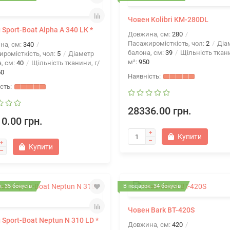
Човен Kolibri КМ-280DL
Sport-Boat Alpha А 340 LК *
Довжина, см:
280
Пасажиромісткість, чол:
2
Діа
на, см:
340
балона, см:
39
Щільність ткани
ромісткість, чол:
5
Діаметр
м²:
950
, см:
40
Щільність тканини, г/
50
28336.00 грн.
0.00 грн.
Купити
Купити
: 35 бонусів
В подарок: 34 бонусів
Човен Bark BT-420S
 Sport-Boat Neptun N 310 LD *
Довжина, см:
420