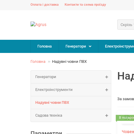
Оплата і доставка
Контакти та схема проїзду
Скрізь
Головна
Генератори
Електроінструм
Головна
Надувні човни ПВХ
На
Генератори
Електроінструменти
За замо
Надувні човни ПВХ
Садова техніка
В подарок
Човен
Параметри