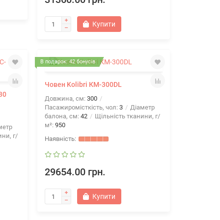
Купити
В подарок: 42 бонусів
Човен Kolibri КМ-300DL
30
Довжина, см:
300
Пасажиромісткість, чол:
3
Діаметр
балона, см:
42
Щільність тканини, г/
м²:
950
метр
ни, г/
29654.00 грн.
Купити