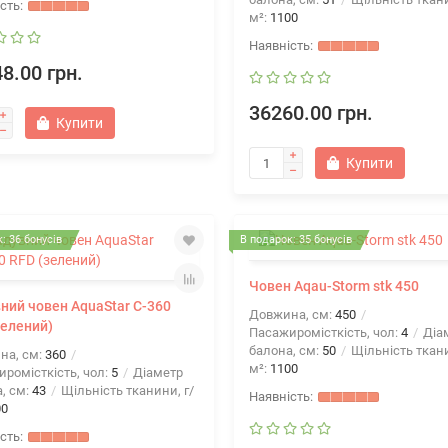
м²:
1100
8.00 грн.
36260.00 грн.
Купити
Купити
: 36 бонусів
В подарок: 35 бонусів
Човен Aqau-Storm stk 450
ний човен AquaStar С-360
Довжина, см:
450
зелений)
Пасажиромісткість, чол:
4
Діа
балона, см:
50
Щільність ткани
на, см:
360
м²:
1100
ромісткість, чол:
5
Діаметр
, см:
43
Щільність тканини, г/
00