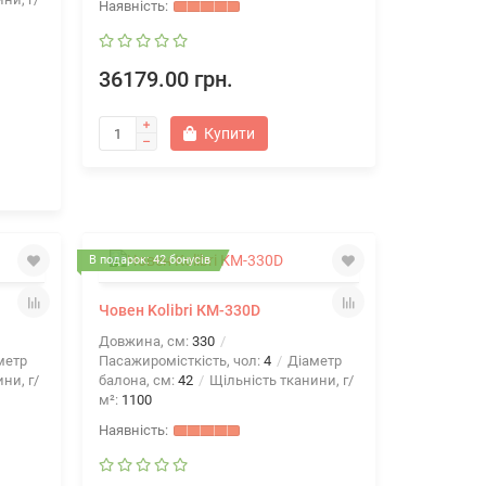
36179.00 грн.
Купити
В подарок: 42 бонусів
Човен Kolibri КМ-330D
Довжина, см:
330
метр
Пасажиромісткість, чол:
4
Діаметр
ни, г/
балона, см:
42
Щільність тканини, г/
м²:
1100