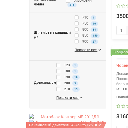
риболовля
човна
316
3500
710
4
750
10
800
34
Щільність тканини, г/
850
159
м²
900
27
Показати все
В подарок
Човен
123
1
180
1
Довжи
190
19
Пасажи
Довжина, см
200
3
балона
м²:
11
210
13
Показати все
3160
Мотоблок Кентавр МБ 2012ДЭ
Бензиновый двигатель Al-ko Pro 125 OHV