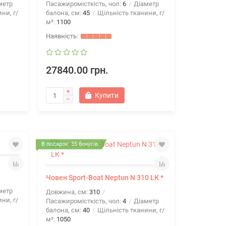
метр
Пасажиромісткість, чол:
6
Діаметр
ни, г/
балона, см:
45
Щільність тканини, г/
м²:
1100
27840.00 грн.
Купити
В подарок: 35 бонусів
Човен Sport-Boat Neptun N 310 LК *
метр
Довжина, см:
310
ни, г/
Пасажиромісткість, чол:
4
Діаметр
балона, см:
40
Щільність тканини, г/
м²:
1050