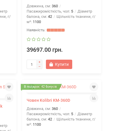
Довжина, см:
360
метр
Пасажиромісткість, чол:
5
Діаметр
ни, г/
балона, см:
42
Щільність тканини, г/
м²:
1100
39697.00 грн.
Купити
В подарок: 42 бонусів
Човен Kolibri КМ-360D
tk
Довжина, см:
360
Пасажиромісткість, чол:
5
Діаметр
балона, см:
42
Щільність тканини, г/
м²:
1100
метр
ни, г/