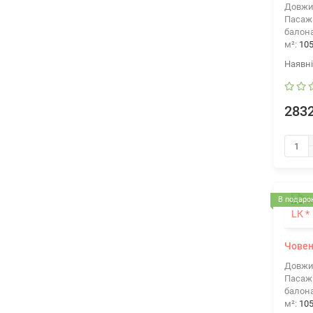
Довжи
Пасажи
балона
м²:
10
2832
В подарок
Човен 
Довжи
Пасажи
балона
м²:
10