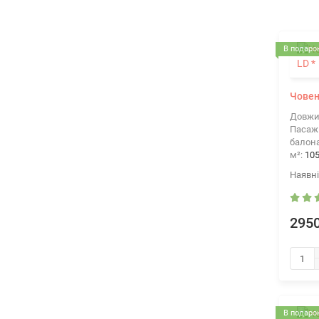
В подарок
Човен
Довжи
Пасажи
балона
м²:
10
2950
В подарок