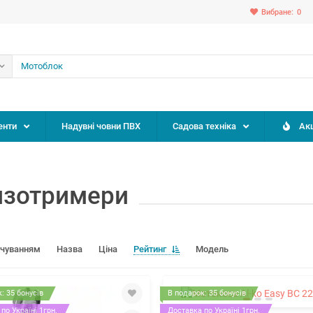
Вибране:
0
енти
Надувні човни ПВХ
Садова техніка
Акц
нзотримери
вчуванням
Назва
Ціна
Рейтинг
Модель
: 35 бонусів
В подарок: 35 бонусів
по Україні 1грн.
Доставка по Україні 1грн.