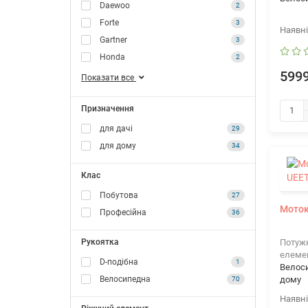
Daewoo
2
Forte
3
Gartner
3
Honda
2
5999
Показати все
Призначення
для дачі
29
для дому
34
Клас
Побутова
27
Моток
Професійна
36
Рукоятка
Потужн
елеме
D-подібна
1
Велос
Велосипедна
дому
70