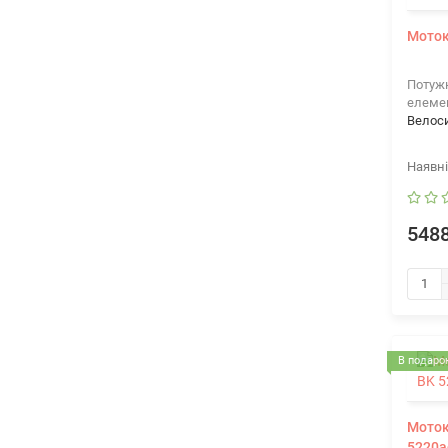
Моток
Потужн
елеме
Велос
5488
В подарок
Мотоко
5220a