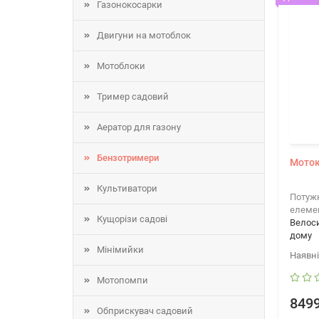
Газонокосарки
Двигуни на мотоблок
Мотоблоки
Тример садовий
Аератор для газону
Бензотримери
Моток
Культиватори
Потужн
елеме
Кущорізи садові
Велос
дому
Мінімийки
Мотопомпи
8499
Обприскувач садовий