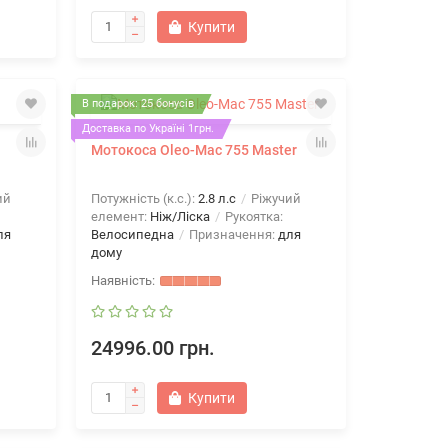
Купити
В подарок: 25 бонусів
Доставка по Україні 1грн.
Мотокоса Oleo-Mac 755 Master
ий
Потужність (к.с.):
2.8 л.с
Ріжучий
елемент:
Ніж/Ліска
Рукоятка:
ля
Велосипедна
Призначення:
для
дому
Бензиновый двигатель Al-ko Pro 125
OHV
24996.00 грн.
Купити