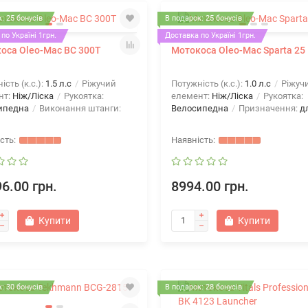
: 25 бонусів
В подарок: 25 бонусів
по Україні 1грн.
Доставка по Україні 1грн.
оса Oleo-Mac BC 300T
Мотокоса Oleo-Mac Sparta 25
ість (к.с.):
1.5 л.с
Ріжучий
Потужність (к.с.):
1.0 л.с
Ріжуч
нт:
Ніж/Ліска
Рукоятка:
елемент:
Ніж/Ліска
Рукоятка:
ипедна
Виконання штанги:
Велосипедна
Призначення:
д
6.00 грн.
8994.00 грн.
Купити
Купити
: 30 бонусів
В подарок: 28 бонусів