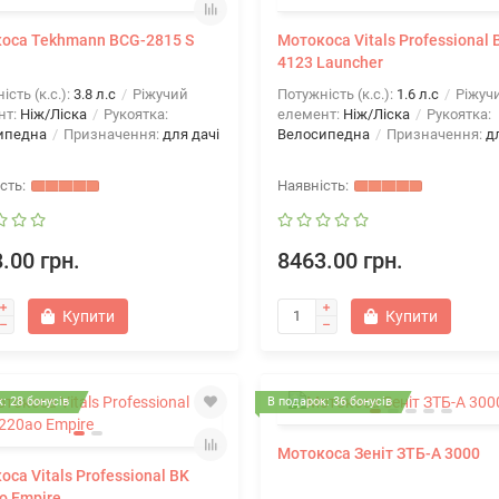
оса Tekhmann BCG-2815 S
Мотокоса Vitals Professional 
4123 Launcher
ість (к.с.):
3.8 л.с
Ріжучий
Потужність (к.с.):
1.6 л.с
Ріжуч
нт:
Ніж/Ліска
Рукоятка:
елемент:
Ніж/Ліска
Рукоятка:
ипедна
Призначення:
для дачі
Велосипедна
Призначення:
д
.00 грн.
8463.00 грн.
Купити
Купити
: 28 бонусів
В подарок: 36 бонусів
Мотокоса Зеніт ЗТБ-А 3000
са Vitals Professional BK
o Empire