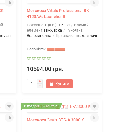
BK
Мотокоса Vitals Professional BK
4123AVs Launcher II
ий
Потужність (к.с.):
1.6 л.с
Ріжучий
елемент:
Ніж/Ліска
Рукоятка:
ля дачі
Велосипедна
Призначення:
для дачі
10594.00 грн.
Купити
В подарок: 36 бонусів
Мотокоса Зеніт ЗТБ-А 3000 К