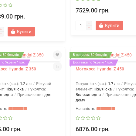
7529.00 грн.
9.00 грн.
Купити
Купити
: 30 бонусів
В подарок: 30 бонусів
по Україні 1грн.
Доставка по Україні 1грн.
оса Hyundai Z 350
Мотокоса Hyundai Z 450
ість (к.с.):
1.2 л.с
Ріжучий
Потужність (к.с.):
1.7 л.с
Ріжуч
нт:
Ніж/Ліска
Рукоятка:
елемент:
Ніж/Ліска
Рукоятка:
ипедна
Призначення:
для
Велосипедна
Призначення:
д
дому
.00 грн.
6876.00 грн.