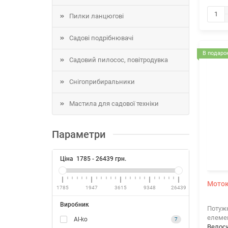
Пилки ланцюгові
Садові подрібнювачі
В подарок
Садовий пилосос, повітродувка
Снігоприбиральники
Мастила для садової техніки
Параметри
Ціна
1785
-
26439
грн.
Моток
1785
1947
3615
9348
26439
Виробник
Потужн
елеме
Al-ko
7
Велос