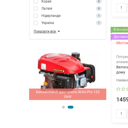
Корея
9
Латвія
9
Нідерланди
1
Україна
1
В подарок
Показати все
Доставка 
Моток
Потужн
елеме
Велос
дому
l-ko Pro 125
Бензино
Мотоблок Кентавр МБ 2012ДЭ
1459