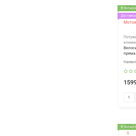
В подарок
Доставка 
Моток
Потужн
елеме
Велос
пряма
1599
В подарок