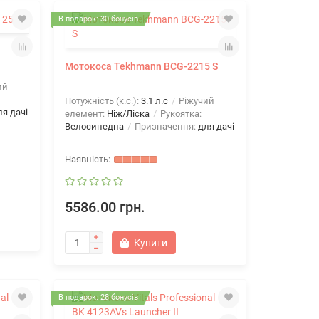
В подарок: 30 бонусів
Мотокоса Tekhmann BCG-2215 S
ий
Потужність (к.с.):
3.1 л.с
Ріжучий
ля дачі
елемент:
Ніж/Ліска
Рукоятка:
Велосипедна
Призначення:
для дачі
5586.00 грн.
Купити
В подарок: 28 бонусів