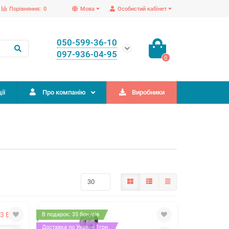
Порівняння:
0
Мова
Особистий кабінет
050-599-36-10
097-936-04-95
0
ії
Про компанію
Виробники
В подарок: 35 бонусів
Доставка по Україні 1грн.