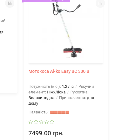
чий
ля
Мотокоса Al-ko Easy BC 330 B
Потужність (к.с.):
1.2 л.с
Ріжучий
елемент:
Ніж/Ліска
Рукоятка:
Велосипедна
Призначення:
для
дому
7499.00 грн.