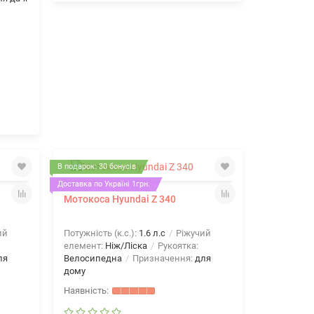
В подарок: 30 бонусів
Доставка по Україні 1грн.
Мотокоса Hyundai Z 340
ий
Потужність (к.с.):
1.6 л.с
Ріжучий
елемент:
Ніж/Ліска
Рукоятка:
ля
Велосипедна
Призначення:
для
дому