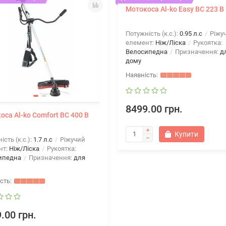
Мотокоса Al-ko Easy BC 223 B
Потужність (к.с.):
0.95 л.с
Ріжу
елемент:
Ніж/Ліска
Рукоятка:
Велосипедна
Призначення:
д
дому
8499.00 грн.
оса Al-ko Comfort BC 400 B
Купити
ість (к.с.):
1.7 л.с
Ріжучий
нт:
Ніж/Ліска
Рукоятка:
ипедна
Призначення:
для
.00 грн.