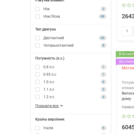
Ріжучий елемент
Ніж
2
2643
Ніж/Ліска
69
Тип двигуна
Двотактний
63
Чотирьохтактний
8
В подарок
Потужність (к.с.)
Доставка 
0.8 л.с
1
Моток
0.95 л.с
1
1.0 л.с
6
Потужн
елеме
1.1 л.с
2
Велос
1.2 л.с
4
дому
Показати все
Країна виробник
6045
Італія
5