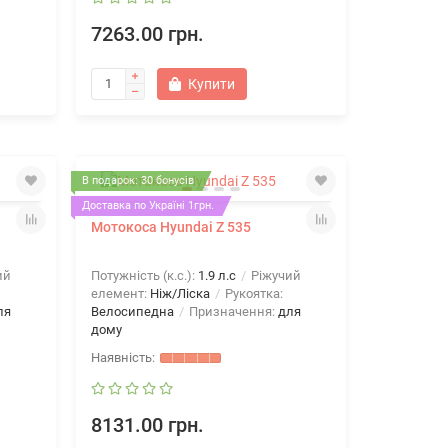
7263.00 грн.
Купити
В подарок: 30 бонусів
Доставка по Україні 1грн.
Мотокоса Hyundai Z 535
ий
Потужність (к.с.):
1.9 л.с
Ріжучий
елемент:
Ніж/Ліска
Рукоятка:
ля
Велосипедна
Призначення:
для
дому
8131.00 грн.