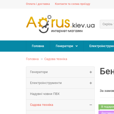
Оплата і доставка
Контакти та схема проїзду
Скрізь
Головна
Генератори
Електроінструм
Головна
Садова техніка
Бе
Генератори
Електроінструменти
За замо
Надувні човни ПВХ
Садова техніка
В подарок
Доставка 