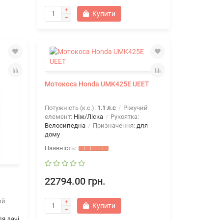
Купити
Мотокоса Honda UMK425E UEET
Потужність (к.с.):
1.1 л.с
Ріжучий
елемент:
Ніж/Ліска
Рукоятка:
Велосипедна
Призначення:
для
дому
22794.00 грн.
ий
Купити
ля дачі