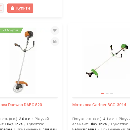
Купити
: 21 бонусів
оса Daewoo DABC 520
Мотокоса Gartner BCG-3014
ість (к.с.):
3.0 л.с
Ріжучий
Потужність (к.с.):
4.1 л.с
Ріжуч
нт:
Ніж/Ліска
Рукоятка:
елемент:
Ніж/Ліска
Рукоятка:
ипедна
Призначення:
для дачі
Велосипедна
Призначення:
д