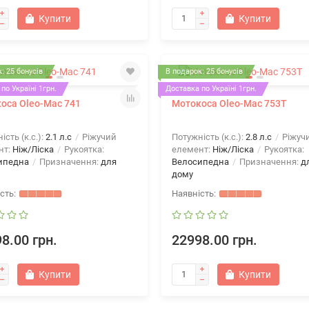
Купити
Купити
: 25 бонусів
В подарок: 25 бонусів
по Україні 1грн.
Доставка по Україні 1грн.
оса Oleo-Mac 741
Мотокоса Oleo-Mac 753T
ість (к.с.):
2.1 л.с
Ріжучий
Потужність (к.с.):
2.8 л.с
Ріжуч
нт:
Ніж/Ліска
Рукоятка:
елемент:
Ніж/Ліска
Рукоятка:
ипедна
Призначення:
для
Велосипедна
Призначення:
д
дому
вый двигатель Al-ko Pro 125
OHV
Мотоблок Кентавр МБ 2012ДЭ
8.00 грн.
22998.00 грн.
Купити
Купити