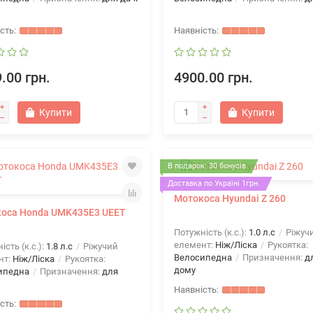
.00 грн.
4900.00 грн.
Купити
Купити
В подарок: 30 бонусів
Доставка по Україні 1грн.
Мотокоса Hyundai Z 260
оса Honda UMK435E3 UEET
Потужність (к.с.):
1.0 л.с
Ріжуч
елемент:
Ніж/Ліска
Рукоятка:
ість (к.с.):
1.8 л.с
Ріжучий
Велосипедна
Призначення:
д
нт:
Ніж/Ліска
Рукоятка:
дому
ипедна
Призначення:
для