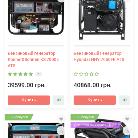
Бензиновый генератор
Бензиновый Генератор
Konner&Sohnen KS 7000E
Hyundai HHY 7050FE ATS
ATS
1
39599.00 грн.
40868.00 грн.
Купить
Купить
+ 35 бонусов
+ 30 бонусов
Доставка по Украине 1грн.