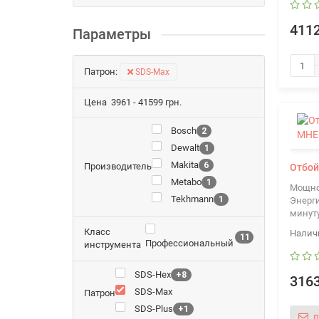
4112
Параметры
Патрон:
SDS-Max
Цена
3961
-
41599
грн.
Bosch
2
Dewalt
1
Makita
6
Производитель
Отбой
Metabo
1
Мощно
Tekhmann
1
Энерги
минут
Класс
11
Профессиональный
инструмента
SDS-Hex
+8
3163
SDS-Max
Патрон
SDS-Plus
+1
п