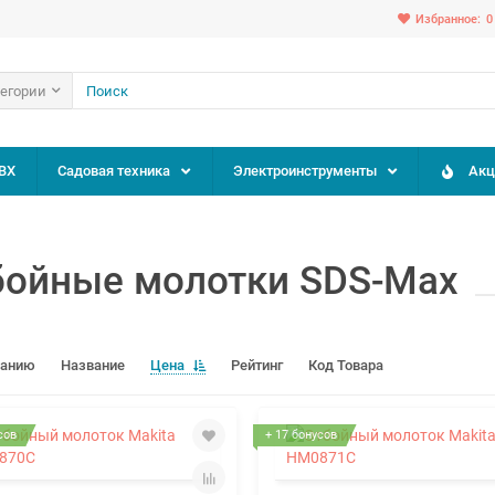
Избранное:
0
тегории
ВХ
Садовая техника
Электроинструменты
Акц
бойные молотки SDS-Max
чанию
Название
Цена
Рейтинг
Код Товара
сов
+ 17 бонусов