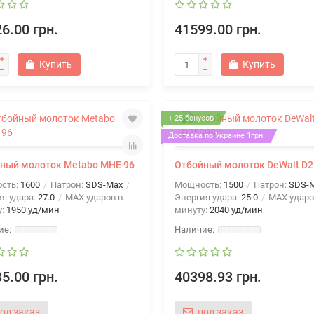
6.00 грн.
41599.00 грн.
Купить
Купить
+ 25 бонусов
Доставка по Украине 1грн.
ный молоток Metabo MHE 96
Отбойный молоток DeWalt D
сть:
1600
Патрон:
SDS-Max
Мощность:
1500
Патрон:
SDS-
я удара:
27.0
MAX ударов в
Энергия удара:
25.0
MAX ударо
у:
1950 уд/мин
минуту:
2040 уд/мин
5.00 грн.
40398.93 грн.
од заказ
под заказ