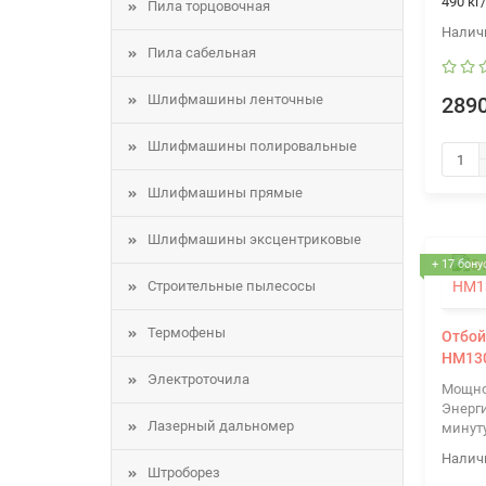
490 кг
Пила торцовочная
Пила сабельная
Шлифмашины ленточные
2890
Шлифмашины полировальные
Шлифмашины прямые
Шлифмашины эксцентриковые
+ 17 бону
Строительные пылесосы
Термофены
Отбой
HM13
Электроточила
Мощно
Энерги
Лазерный дальномер
минут
Штроборез