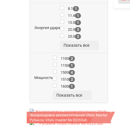
8.1
1
11.4
1
13.0
1
Энергия удара
22.0
2
25.0
2
Показать все
1100
2
1150
1
1500
4
Мощность
1510
2
1600
1
Показать все
Воздуходувка аккумуляторная Vitals Master
Рубанок Vitals master Re 82265ab
ALP 1817p