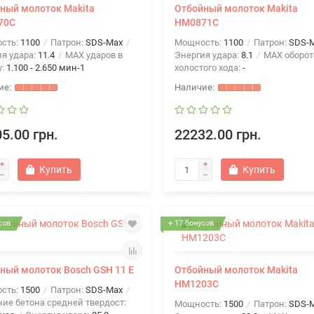
ный молоток Makita
Отбойный молоток Makita
70C
HM0871C
сть:
1100
Патрон:
SDS-Max
Мощность:
1100
Патрон:
SDS-
я удара:
11.4
MAX ударов в
Энергия удара:
8.1
MAX оборот
у:
1.100 - 2.650 мин-1
холостого хода:
-
5.00 грн.
22232.00 грн.
Купить
Купить
сов
+ 17 бонусов
ный молоток Bosch GSH 11 E
Отбойный молоток Makita
HM1203C
сть:
1500
Патрон:
SDS-Max
ие бетона средней твердост:
Мощность:
1500
Патрон:
SDS-