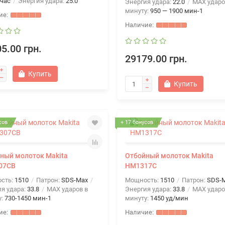
/час
Энергия удара:
25.0
Энергия удара:
22.0
MAX ударо
минуту:
950 — 1900 мин-1
5.00 грн.
29179.00 грн.
Купить
Купить
сов
+ 17 бонусов
ный молоток Makita
Отбойный молоток Makita
07CB
HM1317C
сть:
1510
Патрон:
SDS-Max
Мощность:
1510
Патрон:
SDS-
я удара:
33.8
MAX ударов в
Энергия удара:
33.8
MAX ударо
у:
730-1450 мин-1
минуту:
1450 уд/мин