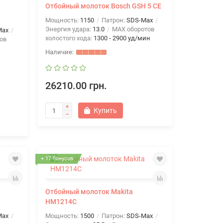
Отбойный молоток Bosch GSH 5 CE
Мощность:
1150
Патрон:
SDS-Max
Энергия удара:
13.0
MAX оборотов
Max
холостого хода:
1300 - 2900 уд/мин
ов
26210.00 грн.
Купить
+ 17 бонусов
Отбойный молоток Makita
HM1214C
Max
Мощность:
1500
Патрон:
SDS-Max