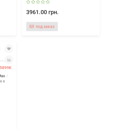
3961.00 грн.
под заказ
25899K
Max
в в