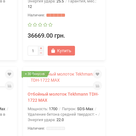
в в
Энергия удара:
25.5
Гарантия, мес.:
12
36669.00 грн.
Купить
+ 30 бонусов
Отбойный молоток Tekhmann TDH-
1722 MAX
Max
Мощность:
1700
Патрон:
SDS-Max
в в
Удаление бетона средней твердост:
-
Энергия удара:
22.0