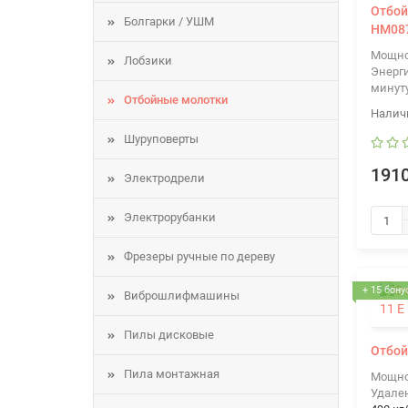
Отбой
Болгарки / УШМ
HM08
Мощно
Лобзики
Энерги
минут
Отбойные молотки
Шуруповерты
1910
Электродрели
Электрорубанки
Фрезеры ручные по дереву
+ 15 бону
Виброшлифмашины
Пилы дисковые
Отбой
Пила монтажная
Мощно
Удален