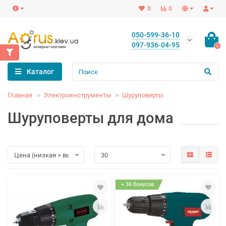
0
0
050-599-36-10
097-936-04-95
0
Каталог
Главная
Электроинструменты
Шуруповерты
Шуруповерты для дома
+ 36 бонусов