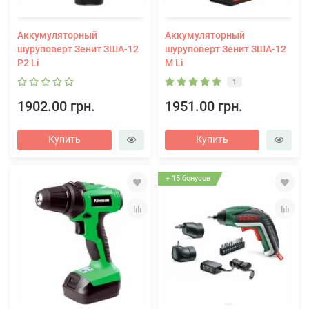
Аккумуляторный
Аккумуляторный
шуруповерт Зенит ЗША-12
шуруповерт Зенит ЗША-12
Р2 Li
М Li
1
1902.00 грн.
1951.00 грн.
Купить
Купить
+ 15 бонусов