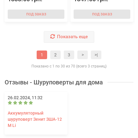
под заказ
под заказ
Показать еще
1
2
3
>
>|
Показано с 1 по 30 из 70 (всего 3 страниц)
Отзывы - Шуруповерты для дома
26.02.2024, 11:32
Аккумуляторный
шуруповерт Зенит ЗША-12
М Li