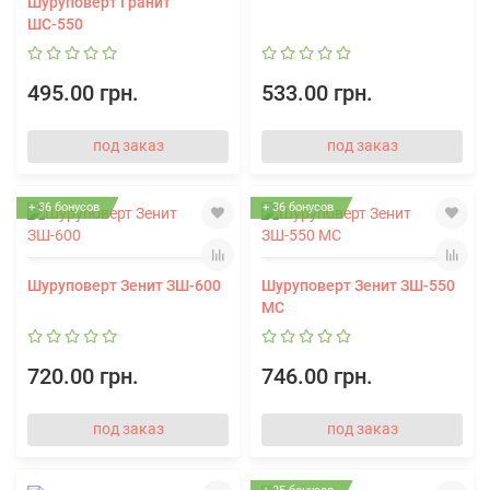
Шуруповерт Гранит
ШС-550
495.00 грн.
533.00 грн.
под заказ
под заказ
+ 36 бонусов
+ 36 бонусов
Шуруповерт Зенит ЗШ-600
Шуруповерт Зенит ЗШ-550
МС
720.00 грн.
746.00 грн.
под заказ
под заказ