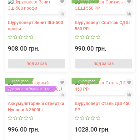
+ 25 бонусов
Шуруповерт Зенит ЗШ-500
Шуруповерт Свитязь СДШ
профи
550 РР
908.00 грн.
990.00 грн.
под заказ
под заказ
+ 30 бонусов
+ 25 бонусов
Доставка по Украине 1грн.
Аккумуляторный отвертка
Шуруповерт Сталь ДШ 450
Hyundai A 3600Li
РР
996.00 грн.
1028.00 грн.