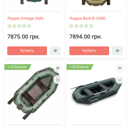
Лодка Omega 260L
Лодка Bark B-240D
7875.00 грн.
7894.00 грн.
Купить
Купить
+ 34 бонусов
+ 35 бонусов