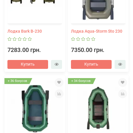
Лодка Bark B-230
Лодка Aqua-Storm Sto 230
7283.00 грн.
7350.00 грн.
Купить
Купить
+ 36 бонусов
+ 34 бонусов