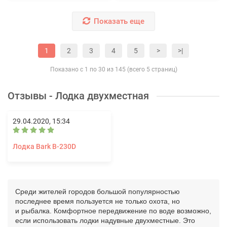
Показать еще
1
2
3
4
5
>
>|
Показано с 1 по 30 из 145 (всего 5 страниц)
Отзывы - Лодка двухместная
29.04.2020, 15:34
Лодка Bark B-230D
Среди жителей городов большой популярностью
последнее время пользуется не только
охота
, но
и
рыбалка
. Комфортное передвижение по
воде
возможно,
если использовать
лодки надувные двухместные
. Это