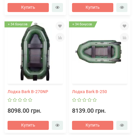
Купить
Купить
+ 34 бонусов
+ 34 бонусов
Лодка Bark B-270NP
Лодка Bark B-250
8098.00 грн.
8139.00 грн.
Купить
Купить