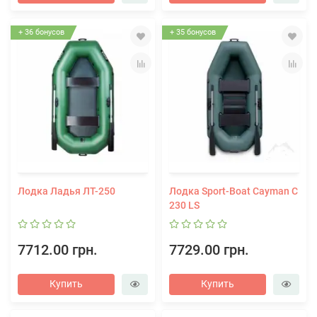
+ 36 бонусов
+ 35 бонусов
Лодка Ладья ЛТ-250
Лодка Sport-Boat Cayman C
230 LS
7712.00 грн.
7729.00 грн.
Купить
Купить