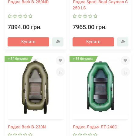
Лодка Bark B-250ND
Лодка Sport-Boat Cayman C
250 LS
7894.00 грн.
7965.00 грн.
Купить
Купить
+ 34 бонусов
+ 36 бонусов
Лодка Bark B-230N
Лодка Ладья ЛТ-240С