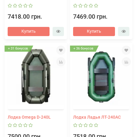
7418.00 грн.
7469.00 грн.
Купить
Купить
+ 31 бонусов
+ 36 бонусов
Лодка Omega D-240L
Лодка Ладья ЛТ-240АС
7500.00 грн.
7518.00 грн.