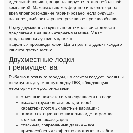
идеальный вариант, когда планируется
отдых
небольшой
компанией. Максимально комфортное и плодотворное
времяпрепровождение гарантировано, если будущий
владелец выберет хорошее
резиновое
приспособление.
Лодку двухместную купить
по оптимальной стоимости
предлагаем в нашем интернет-магазине. У нас
представлены лучшие модели от
надежных
производителей
. Цена приятно удивит каждого
клиента доступностью.
Двухместные лодки:
преимущества
Рыбалка
и отдых за городом, на свежем воздухе, реальны
если
купить
двухместную лодку ПВХ
, обладающую
неоспоримыми достоинствами:
отменные показатели маневренности на воде;
высокая грузоподъемность, которой
характеризуются
2х местные
вариации;
в комплектации дополнительно идет огромное
количество аксессуаров;
стильный, современный дизайн – все
приспособления эффектно смотрятся в любом