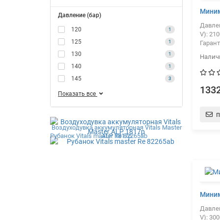
Миним
Давление (бар)
Давлен
120
1
V):
210
125
1
Гарант
130
1
140
1
145
3
1332
Показать все
п
Воздуходувка аккумуляторная Vitals Master
Рубанок Vitals master Re 82265ab
ALP 1817p
Миним
Давлен
V):
300