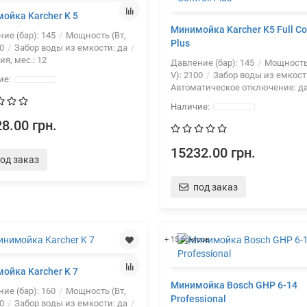
ойка Karcher K 5
Минимойка Karcher K5 Full Con
ие (бар):
145
Мощность (Вт,
Plus
0
Забор воды из емкости:
да
ия, мес.:
12
Давление (бар):
145
Мощность 
V):
2100
Забор воды из емкост
Автоматическое отключение:
д
8.00 грн.
15232.00 грн.
од заказ
под заказ
+ 15 бонусов
ойка Karcher K 7
Минимойка Bosch GHP 6-14
ие (бар):
160
Мощность (Вт,
Professional
0
Забор воды из емкости:
да