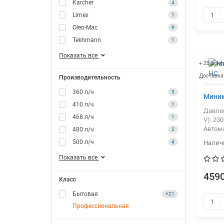
Karcher
4
Limex
1
Oleo-Mac
9
Tekhmann
1
Показать все
+ 25 бону
Доставка
Производительность
360 л/ч
3
Миним
410 л/ч
1
Давлен
468 л/ч
1
V):
230
Автом
480 л/ч
2
500 л/ч
4
Показать все
4590
Класс
Бытовая
+21
Профессиональная