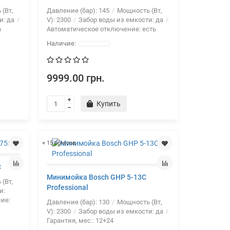
(Вт,
Давление (бар):
145
Мощность (Вт,
и:
да
V):
2300
Забор воды из емкости:
да
а
Автоматическое отключение:
есть
9999.00 грн.
Купить
+ 15 бонусов
C
Минимойка Bosch GHP 5-13C
(Вт,
Professional
и:
ие:
Давление (бар):
130
Мощность (Вт,
V):
2300
Забор воды из емкости:
да
Гарантия, мес.:
12+24