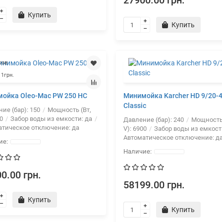
27900.00 грн.
Купить
Купить
сов
 1грн.
ойка Oleo-Mac PW 250 HC
Минимойка Karcher HD 9/20-
Classic
ие (бар):
150
Мощность (Вт,
0
Забор воды из емкости:
да
Давление (бар):
240
Мощность 
атическое отключение:
да
V):
6900
Забор воды из емкост
Автоматическое отключение:
д
0.00 грн.
58199.00 грн.
Купить
Купить