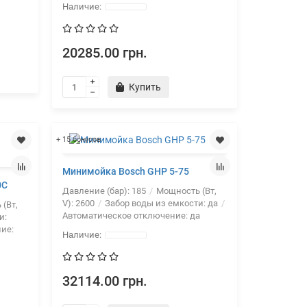
20285.00 грн.
Купить
+ 15 бонусов
Минимойка Bosch GHP 5-75
0C
Давление (бар):
185
Мощность (Вт,
V):
2600
Забор воды из емкости:
да
(Вт,
Автоматическое отключение:
да
и:
ие:
32114.00 грн.