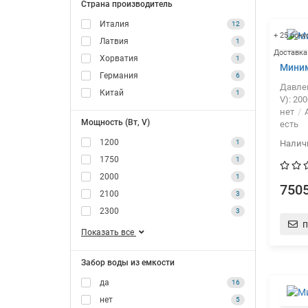
Страна производитель
Италия
12
+ 25 бону
Латвия
1
Доставка
Хорватия
1
Миним
Германия
6
Давлен
Китай
1
V):
200
нет
А
Мощность (Вт, V)
есть
1200
1
1750
1
2000
1
7505
2100
3
2300
3
п
Показать все
Забор воды из емкости
да
16
нет
5