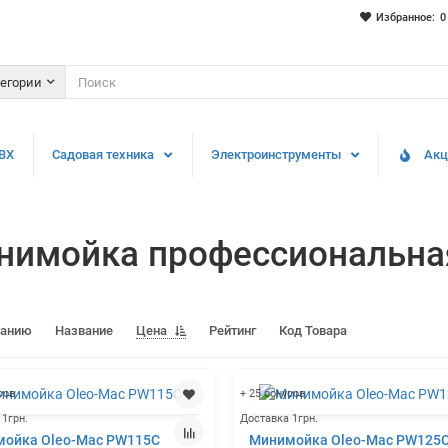
Избранное:
0
тегории
ВХ
Садовая техника
Электроинструменты
Акц
нимойка профессиональна
чанию
Название
Цена
Рейтинг
Код Товара
сов
+ 25 бонусов
 1грн.
Доставка 1грн.
ойка Oleo-Mac PW115C
Минимойка Oleo-Mac PW125