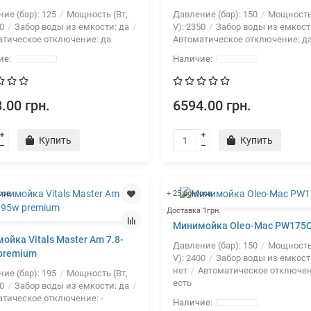
ие (бар):
125
Мощность (Вт,
Давление (бар):
150
Мощность 
0
Забор воды из емкости:
да
V):
2350
Забор воды из емкост
атическое отключение:
да
Автоматическое отключение:
д
.00 грн.
6594.00 грн.
Купить
Купить
сов
+ 25 бонусов
Доставка 1грн.
Минимойка Oleo-Mac PW175
ойка Vitals Master Am 7.8-
Давление (бар):
150
Мощность 
premium
V):
2400
Забор воды из емкост
нет
Автоматическое отключен
ие (бар):
195
Мощность (Вт,
есть
0
Забор воды из емкости:
да
атическое отключение:
-