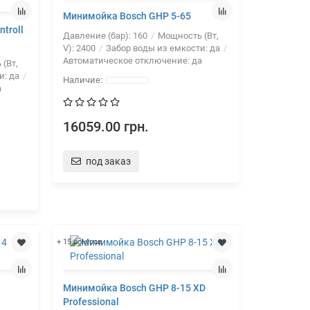
Минимойка Bosch GHP 5-65
troll
Давление (бар):
160
Мощность (Вт,
V):
2400
Забор воды из емкости:
да
Автоматическое отключение:
да
(Вт,
и:
да
а
16059.00 грн.
под заказ
+ 15 бонусов
Минимойка Bosch GHP 8-15 XD
Professional