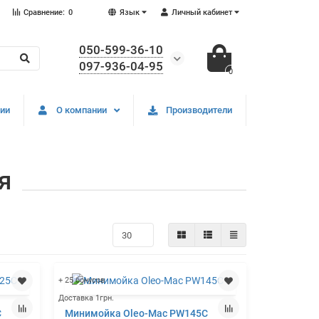
Сравнение:
0
Язык
Личный кабинет
050-599-36-10
097-936-04-95
0
ии
О компании
Производители
я
+ 25 бонусов
Доставка 1грн.
C
Минимойка Oleo-Mac PW145C