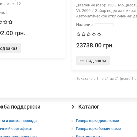
ия, мес.:
12
Давление (бар):
150
Мощность 
V):
2600
Забор воды из емкост
Автоматическое отключение:
д
2.00 грн.
23738.00 грн.
од заказ
под заказ
Показано с 1 по 21 из 21 (всего 1 
жба поддержки
Каталог
ты и схема проезда
Генераторы дизельные
очный сертификат
Генераторы бензиновые
 и спецпредложения
Культиваторы