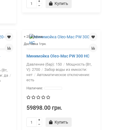
Купить
+ 25 бонусов
Доставка 1грн.
4
Минимойка Oleo-Mac PW 300 HC
Давление (бар):
150
Мощность (Вт,
V):
2700
Забор воды из емкости:
(Вт,
нет
Автоматическое отключение:
и:
да
есть
а
59898.00 грн.
Купить