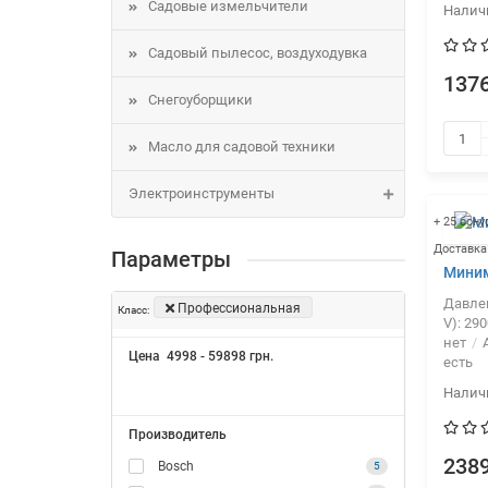
Садовые измельчители
Садовый пылесос, воздуходувка
1376
Снегоуборщики
Масло для садовой техники
Электроинструменты
+ 25 бону
Доставка
Параметры
Миним
Давлен
Профессиональная
Класс:
V):
290
нет
А
Цена
4998
-
59898
грн.
есть
Производитель
2389
Bosch
5