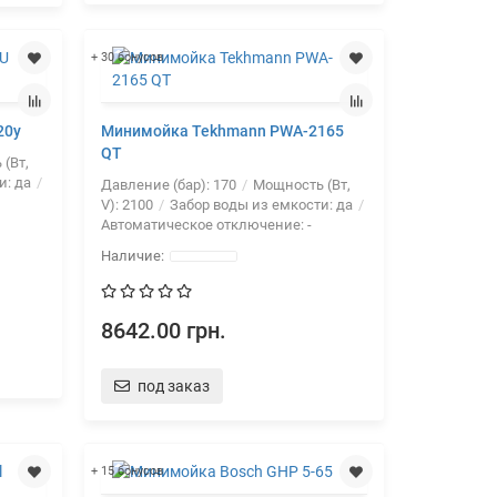
+ 30 бонусов
20y
Минимойка Tekhmann PWA-2165
QT
(Вт,
и:
да
Давление (бар):
170
Мощность (Вт,
V):
2100
Забор воды из емкости:
да
Автоматическое отключение:
-
8642.00 грн.
под заказ
+ 15 бонусов