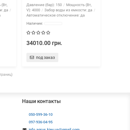
(Вт,
Давление (бар):
150
Мощность (Вт,
и:
да
V):
4000
Забор воды из емкости:
да
а
Автоматическое отключение:
да
34010.00 грн.
под заказ
страниц)
Наши контакты
050-599-36-10
097-936-04-95
info.agrus.kiev.ua@gmail.com