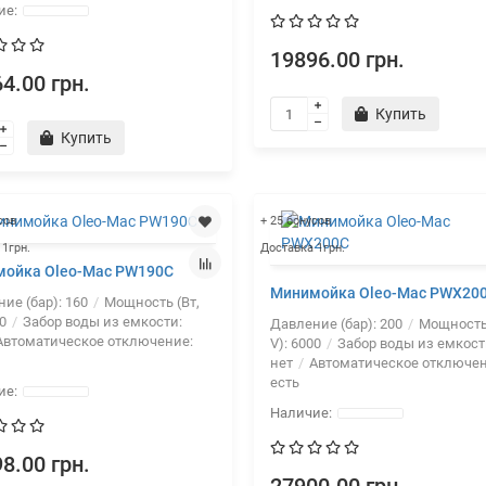
19896.00 грн.
4.00 грн.
Купить
Купить
сов
+ 25 бонусов
 1грн.
Доставка 1грн.
ойка Oleo-Mac PW190C
Минимойка Oleo-Mac PWX20
ие (бар):
160
Мощность (Вт,
0
Забор воды из емкости:
Давление (бар):
200
Мощность 
втоматическое отключение:
V):
6000
Забор воды из емкост
нет
Автоматическое отключен
есть
8.00 грн.