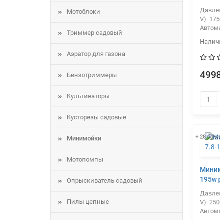
Давлен
Мотоблоки
V):
175
Автом
Триммер садовый
Аэратор для газона
4998
Бензотриммеры
Культиваторы
Кусторезы садовые
+ 28 бону
Минимойки
Мотопомпы
Миним
195w 
Опрыскиватель садовый
Давлен
Пилы цепные
V):
250
Автом