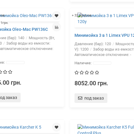
сов
+ 32 бонусов
 1грн.
ойка Oleo-Mac PW136C
Минимойка 3 в 1 Limex VPU 1
ие (бар):
140
Мощность (Вт,
0
Забор воды из емкости:
Давление (бар):
120
Мощность 
втоматическое отключение:
V):
1200
Забор воды из емкост
Автоматическое отключение:
-
.00 грн.
8052.00 грн.
од заказ
под заказ