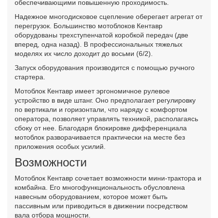
обеспечивающими повышенную проходимость.
Надежное многодисковое сцепление оберегает агрегат от
перегрузок. Большинство мотоблоков Кентавр
оборудованы трехступенчатой коробкой передач (две
вперед, одна назад). В профессиональных тяжелых
моделях их число доходит до восьми (6/2).
Запуск оборудования производится с помощью ручного
стартера.
Мотоблок Кентавр имеет эргономичное рулевое
устройство в виде штанг. Оно предполагает регулировку
по вертикали и горизонтали, что наряду с комфортом
оператора, позволяет управлять техникой, располагаясь
сбоку от нее. Благодаря блокировке дифференциала
мотоблок разворачивается практически на месте без
приложения особых усилий.
Возможности
Мотоблок Кентавр сочетает возможности мини-трактора и
комбайна. Его многофункциональность обусловлена
навесным оборудованием, которое может быть
пассивным или приводиться в движении посредством
вала отбора мощности.