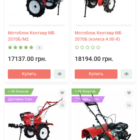
Мотоблок Кентавр МБ
Мотоблок Кентавр МБ
2070Б/М2
2070Б (колеса 4.00-8)
1
17137.00 грн.
18194.00 грн.
Купить
Купить
+ 36 бонусов
+ 36 бонусов
Доставка 1грн.
Доставка 1грн.