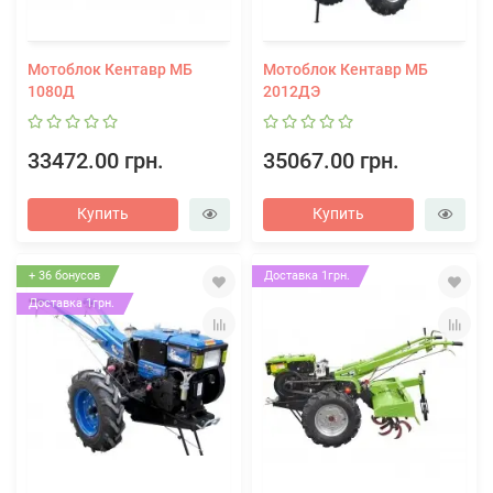
Мотоблок Кентавр МБ
Мотоблок Кентавр МБ
1080Д
2012ДЭ
33472.00 грн.
35067.00 грн.
Купить
Купить
+ 36 бонусов
Доставка 1грн.
Доставка 1грн.