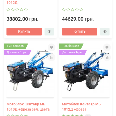
1012Д
38802.00 грн.
44629.00 грн.
Купить
Купить
+ 36 бонусов
+ 36 бонусов
Доставка 1грн.
Доставка 1грн.
Мотоблок Кентавр МБ
Мотоблок Кентавр МБ
1010Д +фреза зел. цвета
1012Д +фреза