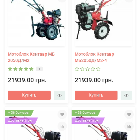
Мотоблок Кентавр МБ
Мотоблок Кентавр
2050Д/М2
МБ2050Д/М2-4
1
21939.00 грн.
21939.00 грн.
Купить
Купить
+ 36 бонусов
+ 36 бонусов
Доставка 1грн.
Доставка 1грн.