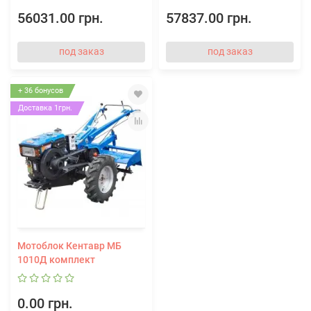
56031.00 грн.
57837.00 грн.
под заказ
под заказ
+ 36 бонусов
Доставка 1грн.
Мотоблок Кентавр МБ
1010Д комплект
0.00 грн.