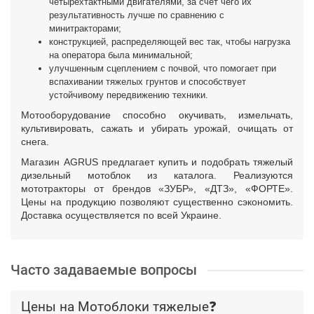
четырехтактными двигателями, за счет чего их
результативность лучше по сравнению с
минитракторами;
конструкцией, распределяющей вес так, чтобы нагрузка
на оператора была минимальной;
улучшенным сцеплением с почвой, что помогает при
вспахивании тяжелых грунтов и способствует
устойчивому передвижению техники.
Мото
оборудование
способн
о
окучивать, измельчать,
культивировать, сажать и убирать урожай, очищать от
снега.
Магазин
AGRUS
предлагает
купить
и подобрать
тяжелый
дизельный мотоблок
из каталога. Реализуются
мототракторы от брендов «ЗУБР», «ДТЗ», «ФОРТЕ».
Цены на продукцию позволяют существенно сэкономить.
Доставка осуществляется по всей Украине.
Часто задаваемые вопросы
Цены на Мотоблоки тяжелые❓