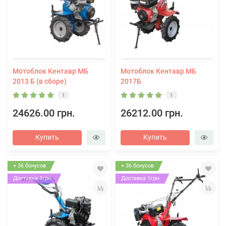
Мотоблок Кентавр МБ
Мотоблок Кентавр МБ
2013 Б (в сборе)
2017Б
1
1
24626.00 грн.
26212.00 грн.
Купить
Купить
+ 36 бонусов
+ 36 бонусов
Доставка 1грн.
Доставка 1грн.