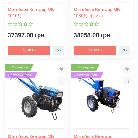
Мотоблок Кентавр МБ
Мотоблок Кентавр МБ
1010Д
1080Д +фреза
37397.00 грн.
38058.00 грн.
Купить
Купить
+ 36 бонусов
+ 36 бонусов
Доставка 1грн.
Доставка 1грн.
Мотоблок Кентавр МБ
Мотоблок Кентавр