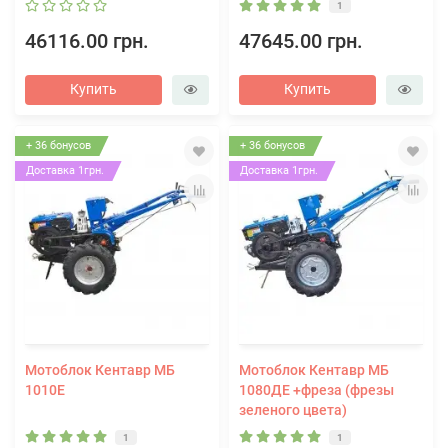
1
46116.00 грн.
47645.00 грн.
Купить
Купить
+ 36 бонусов
+ 36 бонусов
Доставка 1грн.
Доставка 1грн.
Мотоблок Кентавр МБ
Мотоблок Кентавр МБ
1010Е
1080ДЕ +фреза (фрезы
зеленого цвета)
1
1