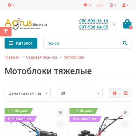
0
0
050-599-36-10
097-936-04-95
0
Каталог
Главная
Садовая техника
Мотоблоки
Мотоблоки тяжелые
+ 36 бонусов
+ 36 бонусов
Доставка 1грн.
Доставка 1грн.