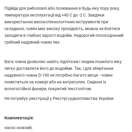
Підійде для риболовлі або полювання в будь-яку пору року,
температура експлуатації від +40 С до -2 С. Завдяки
використанню високотехнологічних інструментів при
складанні, човен має високу прохідність, можна не боятися
заходити в глибокі зарості водойм. Недорогий плоскодонний
гребний надувний човен пвх.
Вага човна дозволяє навіть підліткам і людям похилого віку
легко доставляти його до водойми. Так, і для зберігання
надувного човна D-190 не потрібно багато місця - човен
поміститься на коморі або на антресолях. Сидіння із
вологостійкої фанери, покритий текстолітом.
Не потребує реєстрації у Реєстрі судноплавства України.
Комплектація:
насос ножний,