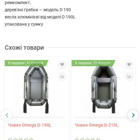
ремкомлект,
дерев'яні гребки — модель D 190
весла алюмінієві від моделі D 190L
упакована у сумку
Схожі товари
В подарок: 31 бонусів
В подарок: 31 бонусів
Човен Omega D-190L
Човен Omega D-210L