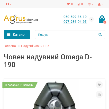
0
0
050-599-36-10
097-936-04-95
0
Каталог
Головна
Надувні човни ПВХ
Човен надувний Omega D-
190
В подарок: 31 бонусів