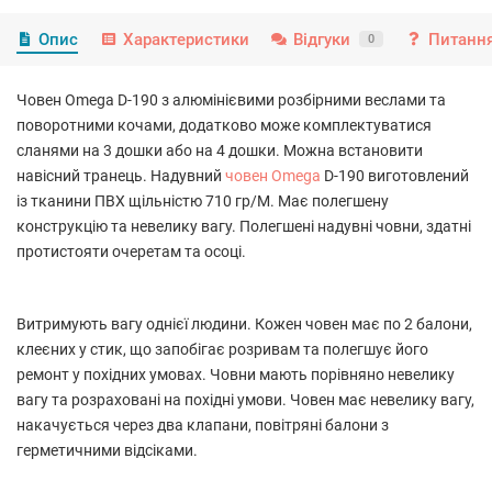
Опис
Характеристики
Відгуки
Питання
0
Човен Omega D-190 з алюмінієвими розбірними веслами та
поворотними кочами, додатково може комплектуватися
сланями на 3 дошки або на 4 дошки. Можна встановити
навісний транець. Надувний
човен Omega
D-190 виготовлений
із тканини ПВХ щільністю 710 гр/М. Має полегшену
конструкцію та невелику вагу. Полегшені надувні човни, здатні
протистояти очеретам та осоці.
Витримують вагу однієї людини. Кожен човен має по 2 балони,
клеєних у стик, що запобігає розривам та полегшує його
ремонт у похідних умовах. Човни мають порівняно невелику
вагу та розраховані на похідні умови. Човен має невелику вагу,
накачується через два клапани, повітряні балони з
герметичними відсіками.