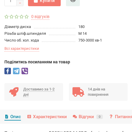
Купити
0 відгуків
Діаметр диска
180
Різьба шліф.шпинделя
M 14
Число об. хол. хода
750-3000 хв-1
Всі характеристики
Подiлитись посиланням на товар
Доставимо за 1-2
14 днів на
дні
повернення
Опис
Характеристики
Відгуки
Питання
0