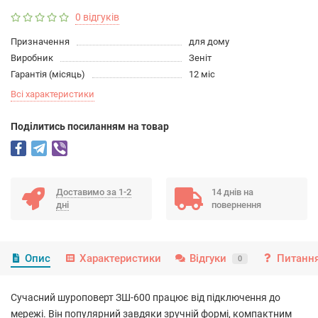
0 відгуків
Призначення
для дому
Виробник
Зеніт
Гарантія (місяць)
12 міс
Всі характеристики
Подiлитись посиланням на товар
Доставимо за 1-2
14 днів на
дні
повернення
Опис
Характеристики
Відгуки
Питання
0
Сучасний шуроповерт ЗШ-600 працює від підключення до
мережі. Він популярний завдяки зручній формі, компактним