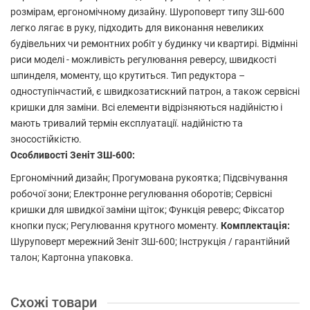
розмірам, ергономічному дизайну. Шуроповерт типу ЗШ-600
легко лягає в руку, підходить для виконання невеликих
будівельних чи ремонтних робіт у будинку чи квартирі. Відмінні
риси моделі - можливість регулювання реверсу, швидкості
шпинделя, моменту, що крутиться. Тип редуктора –
одноступінчастий, є швидкозатискний патрон, а також сервісні
кришки для заміни. Всі елементи відрізняються надійністю і
мають тривалий термін експлуатації. надійністю та
зносостійкістю.
Особливості Зеніт ЗШ-600:
Ергономічний дизайн;
Прогумована рукоятка;
Підсвічування
робочої зони;
Електронне регулювання оборотів;
Сервісні
кришки для швидкої заміни щіток;
Функція реверс;
Фіксатор
кнопки пуск;
Регулювання крутного моменту.
Комплектація:
Шуруповерт мережний Зеніт ЗШ-600;
Інструкція / гарантійний
талон;
Картонна упаковка.
Схожі товари