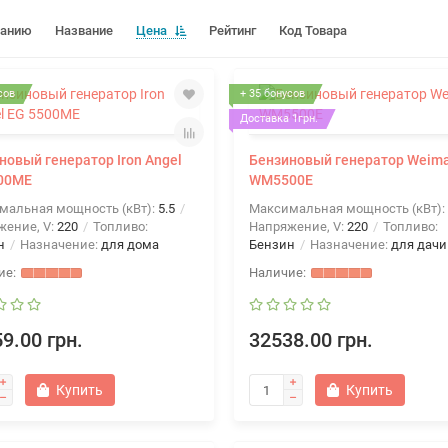
чанию
Название
Цена
Рейтинг
Код Товара
сов
+ 35 бонусов
Доставка 1грн.
новый генератор Iron Angel
Бензиновый генератор Weim
00ME
WM5500E
мальная мощность (кВт):
5.5
Максимальная мощность (кВт):
жение, V:
220
Топливо:
Напряжение, V:
220
Топливо:
н
Назначение:
для дома
Бензин
Назначение:
для дачи
9.00 грн.
32538.00 грн.
Купить
Купить