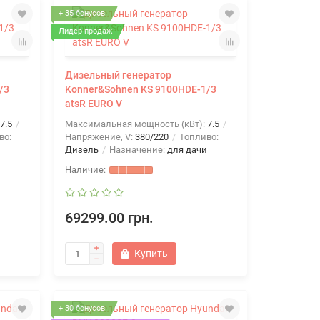
+ 35 бонусов
Лидер продаж
Дизельный генератор
/3
Konner&Sohnen KS 9100HDE-1/3
atsR EURO V
7.5
Максимальная мощность (кВт):
7.5
во:
Напряжение, V:
380/220
Топливо:
Дизель
Назначение:
для дачи
69299.00 грн.
Купить
+ 30 бонусов