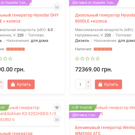
по Украине 1грн.
Доставка по Украине 1грн.
ьный генератор Hyundai DHY
Дизельный генератор Hyunda
E + колеса
8000LE +колеса
мальная мощность (кВт):
6.0
Максимальная мощность (кВт):
жение, V:
220
Топливо:
Напряжение, V:
220
Топливо:
ь
Назначение:
для дома
Дизель
Назначение:
для дом
0.00 грн.
72369.00 грн.
Купить
Купить
сов
+ 35 бонусов
Доставка 1грн.
Бензиновый генератор Weim
ьный генератор
WM5500 ATS