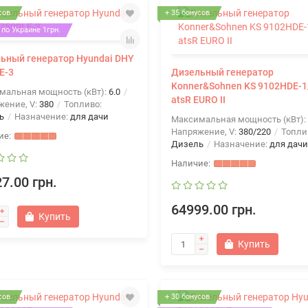
сов
+ 35 бонусов
по Украине 1грн.
ьный генератор Hyundai DHY
E-3
Дизельный генератор
Konner&Sohnen KS 9102HDE-1
мальная мощность (кВт):
6.0
atsR EURO II
жение, V:
380
Топливо:
ь
Назначение:
для дачи
Максимальная мощность (кВт):
Напряжение, V:
380/220
Топли
Дизель
Назначение:
для дачи
7.00 грн.
64999.00 грн.
Купить
Купить
сов
+ 30 бонусов