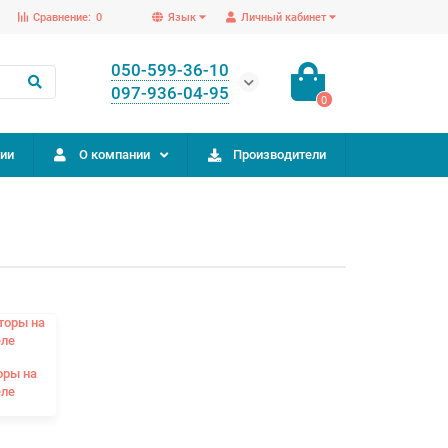
Сравнение:
0
Язык
Личный кабинет
050-599-36-10
097-936-04-95
0
ии
О компании
Производители
оры на
еле