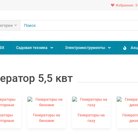
Избранное:
0
тегории
ВХ
Садовая техника
Электроинструменты
Акц
ератор 5,5 квт
раторы
Генераторы на
Генераторы на
Генерат
рторные
бензине
газу
диз