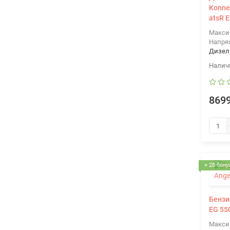
Konne
atsR E
Макси
Напря
Дизел
8699
+ 28 бону
Бензи
EG 55
Макси