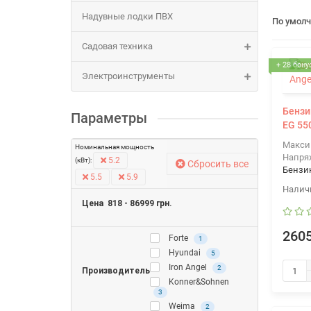
Надувные лодки ПВХ
По умол
Садовая техника
+ 28 бону
Электроинструменты
Бензи
Параметры
EG 55
Макси
Номинальная мощность
Напря
5.2
(кВт):
Сбросить все
Бензи
5.5
5.9
Цена
818
-
86999
грн.
2605
Forte
1
Hyundai
5
Iron Angel
2
Производитель
Konner&Sohnen
3
Weima
2