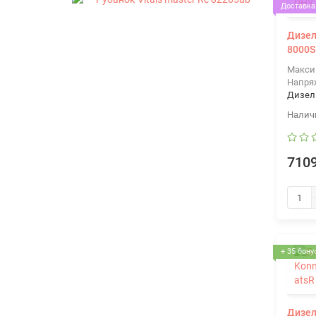
Доставка 
Дизел
8000S
Макси
Напря
Дизел
7109
+ 35 бону
Дизел