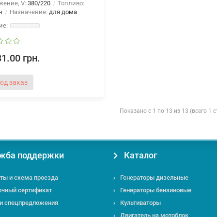
жение, V:
380/220
Топливо:
н
Назначение:
для дома
1.00 грн.
од заказ
Показано с 1 по 13 из 13 (всего 1 
жба поддержки
Каталог
ты и схема проезда
Генераторы дизельные
очный сертификат
Генераторы бензиновые
 и спецпредложения
Культиваторы
Двигатель на мотоблок