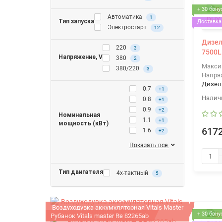
+ 30 бону
Автоматика
1
Тип запуска
Доставка 
Электростарт
12
Дизел
220
3
7500L
Напряжение, V
380
2
Макси
380/220
3
Напря
Дизел
0.7
+1
0.8
+1
0.9
+2
Номинальная
1.1
+1
мощность (кВт)
6172
1.6
+2
Показать все
Тип двигателя
4х-тактный
5
Воздуходувка аккумуляторная Vitals Master
+ 30 бону
Рубанок Vitals master Re 82265ab
ALP 1817p