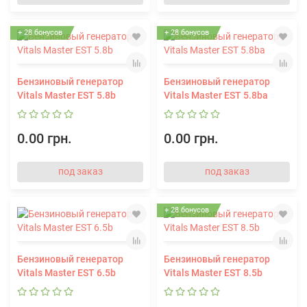
+ 28 бонусов
+ 28 бонусов
Бензиновый генератор
Бензиновый генератор
Vitals Master EST 5.8b
Vitals Master EST 5.8ba
0.00 грн.
0.00 грн.
под заказ
под заказ
+ 28 бонусов
Бензиновый генератор
Бензиновый генератор
Vitals Master EST 6.5b
Vitals Master EST 8.5b