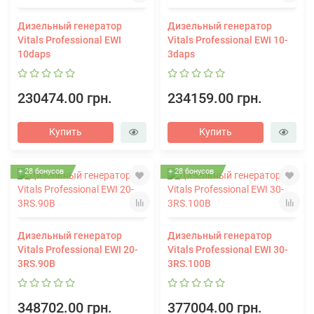
Дизельный генератор
Дизельный генератор
Vitals Professional EWI
Vitals Professional EWI 10-
10daps
3daps
230474.00 грн.
234159.00 грн.
Купить
Купить
+ 28 бонусов
+ 28 бонусов
Дизельный генератор
Дизельный генератор
Vitals Professional EWI 20-
Vitals Professional EWI 30-
3RS.90B
3RS.100B
348702.00 грн.
377004.00 грн.