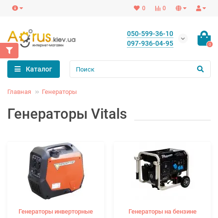
0
0
050-599-36-10
097-936-04-95
0
Каталог
Главная
Генераторы
Генераторы Vitals
Генераторы инверторные
Генераторы на бензине