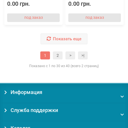
0.00 грн.
0.00 грн.
под заказ
под заказ
Показать еще
1
2
>
>|
Показано с 1 по 30 из 40 (всего 2 страниц)
Информация
Служба поддержки