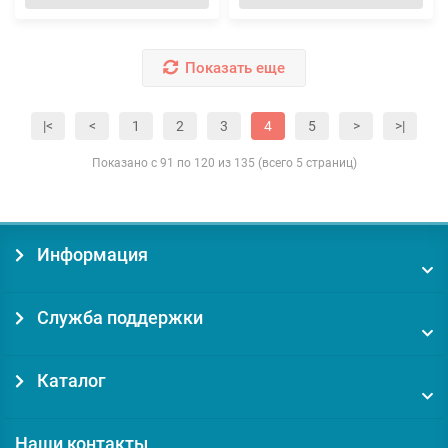
Показать еще
|<
<
1
2
3
4
5
>
>|
Показано с 91 по 120 из 135 (всего 5 страниц)
Информация
Служба поддержки
Каталог
Наши контакты