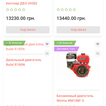
Кентавр ДВЗ-390БЕ
13230.00 грн.
13440.00 грн.
под заказ
под заказ
+ 30 бонусов
+ 35 бонусов
Доставка 1грн.
Дизельный двигатель
Bulat R180N
Бензиновый двигатель
Weima WM188F-S