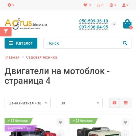
0
0
050-599-36-10
097-936-04-95
0
Каталог
Главная
Садовая техника
Двигатели на мотоблок -
страница 4
+ 35 бонусов
+ 28 бонусов
Доставка 1грн.