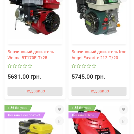
Бензиновый двигатель
Бензиновый двигатель Iron
Weima BТ170F-T/25
Angel Favorite 212-T/20
5631.00 грн.
5745.00 грн.
под заказ
под заказ
+ 36 бонусов
+ 35 бонусов
Доставка бесплатно!
Доставка 1грн.