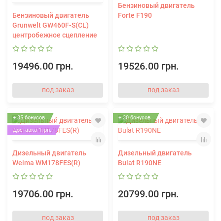
Бензиновый двигатель
Бензиновый двигатель
Forte F190
Grunwelt GW460F-S(CL)
центробежное сцепление
19496.00 грн.
19526.00 грн.
под заказ
под заказ
+ 35 бонусов
+ 30 бонусов
Доставка 1грн.
Дизельный двигатель
Дизельный двигатель
Weima WM178FES(R)
Bulat R190NЕ
19706.00 грн.
20799.00 грн.
под заказ
под заказ