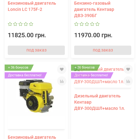
Бензиновый двигатель
Бензино-газовый
Loncin LC 175F-2
двигатель Кентавр
ДВЗ-390БГ
11825.00 грн.
11970.00 грн.
под заказ
под заказ
+ 36 бонусов
+ 36 бонусов
Доставка бесплатно!
Доставка бесплатно!
Дизельный двигатель
Кентавр
ДВУ-300ДШЛ+масло 1л.
Бензиновый двигатель