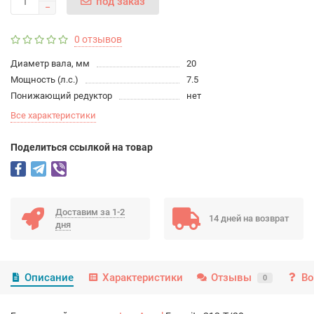
под заказ
0 отзывов
Диаметр вала, мм
20
Мощность (л.с.)
7.5
Понижающий редуктор
нет
Все характеристики
Поделиться ссылкой на товар
Доставим за 1-2
14 дней на возврат
дня
Описание
Характеристики
Отзывы
Во
0