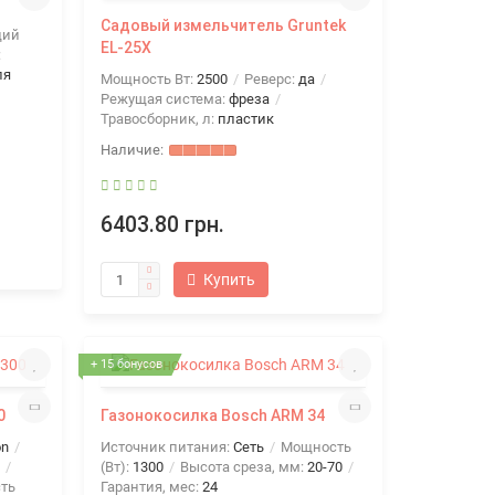
Садовый измельчитель Gruntek
щий
EL-25Х
:
ля
Мощность Вт:
2500
Реверс:
да
Режущая система:
фреза
Травосборник, л:
пластик
6403.80 грн.
Купить
+ 15 бонусов
0
Газонокосилка Bosch ARM 34
on
Источник питания:
Сеть
Мощность
(Вт):
1300
Высота среза, мм:
20-70
ть
Гарантия, мес:
24