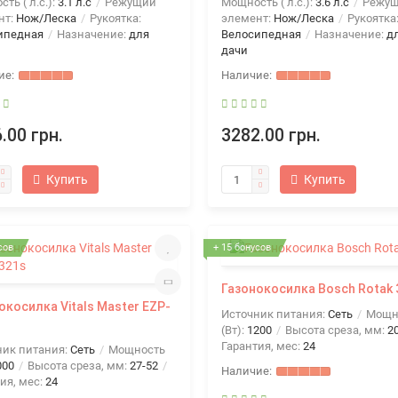
ть ( л.с.):
3.1 л.с
Режущий
Мощность ( л.с.):
3.6 л.с
Режу
нт:
Нож/Леска
Рукоятка:
элемент:
Нож/Леска
Рукоятка
ипедная
Назначение:
для
Велосипедная
Назначение:
д
дачи
.00 грн.
3282.00 грн.
Купить
Купить
сов
+ 15 бонусов
Газонокосилка Bosch Rotak 
окосилка Vitals Master EZP-
Источник питания:
Сеть
Мощн
(Вт):
1200
Высота среза, мм:
2
Гарантия, мес:
24
ник питания:
Сеть
Мощность
000
Высота среза, мм:
27-52
ия, мес:
24