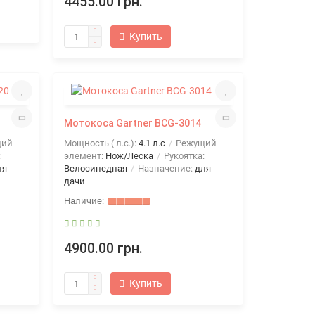
4455.00 грн.
Купить
Мотокоса Gartner BCG-3014
щий
Мощность ( л.с.):
4.1 л.с
Режущий
:
элемент:
Нож/Леска
Рукоятка:
ля
Велосипедная
Назначение:
для
дачи
4900.00 грн.
Купить