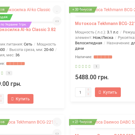
сов
+ 30 бонусов
одаж
Мотокоса Tekhmann BCG-22
по Украине 1грн.
окосилка Al-ko Classic 3.82
Мощность ( л.с.):
3.1 л.с
Режу
элемент:
Нож/Леска
Рукоятка
Велосипедная
Назначение:
д
ник питания:
Сеть
Мощность
дачи
400
Высота среза, мм:
20-60
ия, мес:
36
1
1
5488.00 грн.
.00 грн.
Купить
Купить
сов
+ 21 бонусов