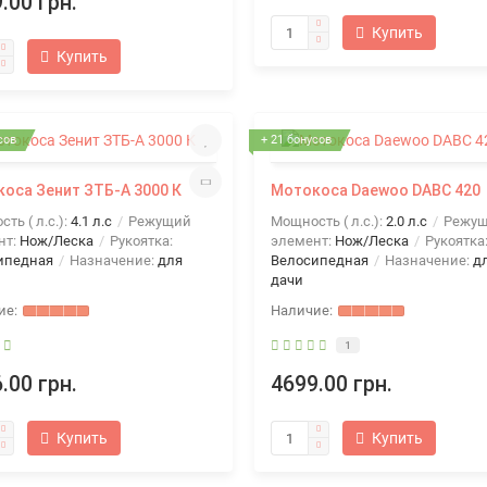
.00 грн.
Купить
Купить
сов
+ 21 бонусов
оса Зенит ЗТБ-А 3000 К
Мотокоса Daewoo DABC 420
ть ( л.с.):
4.1 л.с
Режущий
Мощность ( л.с.):
2.0 л.с
Режу
нт:
Нож/Леска
Рукоятка:
элемент:
Нож/Леска
Рукоятка
ипедная
Назначение:
для
Велосипедная
Назначение:
д
дачи
1
.00 грн.
4699.00 грн.
Купить
Купить