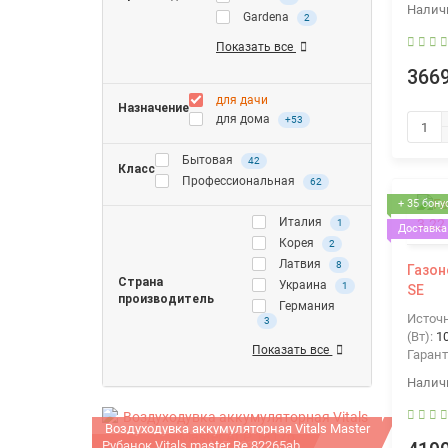
Gardena
2
Показать все
3669
для дачи
Назначение
для дома
+53
Бытовая
42
Класс
Профессиональная
62
+ 35 бону
Италия
1
Доставка 
Корея
2
Латвия
8
Газон
Страна
Украина
1
SE
производитель
Германия
Источ
3
(Вт):
1
Показать все
Гарант
Воздуходувка аккумуляторная Vitals Master
Рубанок Vitals master Re 82265ab
ALP 1817p