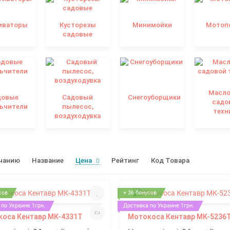
иваторы
Кусторезы
Минимойки
Мотоп
садовые
Масло
довые
Садовый
Снегоуборщики
садо
ьчители
пылесос,
техн
воздуходувка
чанию
Название
Цена
Рейтинг
Код Товара
сов
+ 36 бонусов
по Украине 1грн.
Доставка по Украине 1грн.
оса Кентавр МК-4331Т
Мотокоса Кентавр МК-5236