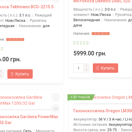
Мотокоса Daewoo DABC 520
оса Tekhmann BCG-2215 S
Мощность ( л.с.):
3.0 л.с
Режу
элемент:
Нож/Леска
Рукоятка
ть ( л.с.):
3.1 л.с
Режущий
Велосипедная
Назначение:
д
нт:
Нож/Леска
Рукоятка:
дачи
ипедная
Назначение:
для
5999.00 грн.
.00 грн.
Купить
Купить
+ 32 бонусов
Газонокосилка Oregon LM30
окосилка Gardena PowerMax
Аккумулятор:
36 V / 3 А-час / Li-I
32 Gar
Источник питания:
Аккумулятор
Высота среза, мм:
25-75
Емкос
ник питания:
Сеть
Мощность