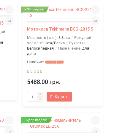
+ 30 бонусов
15
Мотокоса Tekhmann BCG-2815 S
щий
:
Мощность ( л.с.):
3.8 л.с
Режущий
ля
элемент:
Нож/Леска
Рукоятка:
Велосипедная
Назначение:
для
дачи
5488.00 грн.
Купить
Лидер продаж