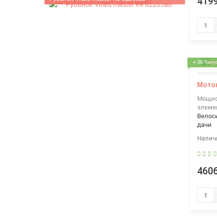
4199
+ 36 бону
Моток
Мощнос
элеме
Велос
дачи
4606