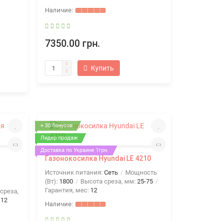
7350.00 грн.
Купить
+ 30 бонусов
Лидер продаж
Доставка по Украине 1грн.
Газонокосилка Hyundai LE 4210
Источник питания:
Сеть
Мощность
(Вт):
1800
Высота среза, мм:
25-75
Гарантия, мес:
12
среза,
:
12