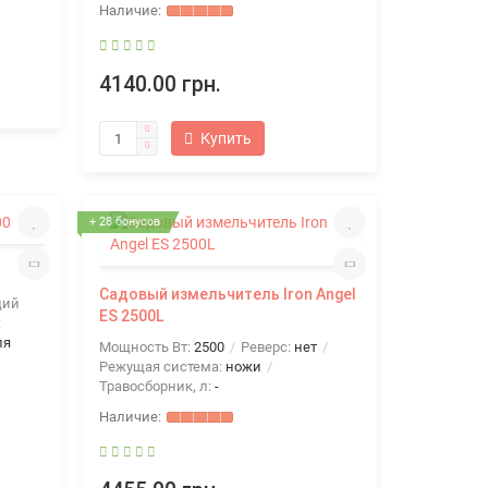
4140.00 грн.
Купить
+ 28 бонусов
Садовый измельчитель Iron Angel
щий
ES 2500L
:
ля
Мощность Вт:
2500
Реверс:
нет
Режущая система:
ножи
Травосборник, л:
-