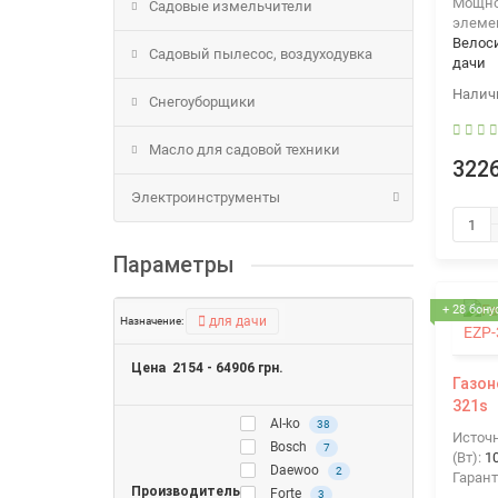
Мощнос
Садовые измельчители
элеме
Велос
Садовый пылесос, воздуходувка
дачи
Снегоуборщики
Масло для садовой техники
3226
Электроинструменты
Параметры
+ 28 бону
для дачи
Назначение:
Цена
2154
-
64906
грн.
Газон
321s
Al-ko
38
Источ
Bosch
7
(Вт):
1
Daewoo
2
Гарант
Производитель
Forte
3