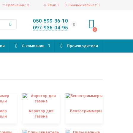
Сравнение:
0
Язык
Личный кабинет
050-599-36-10
097-936-04-95
0
ии
О компании
Производители
мер
Аэратор для
Бензотриммеры
вый
газона