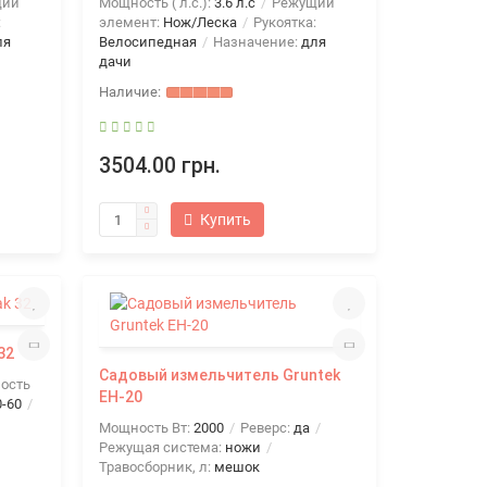
щий
Мощность ( л.с.):
3.6 л.с
Режущий
:
элемент:
Нож/Леска
Рукоятка:
ля
Велосипедная
Назначение:
для
дачи
3504.00 грн.
Купить
32
Садовый измельчитель Gruntek
ость
EH-20
0-60
Мощность Вт:
2000
Реверс:
да
Режущая система:
ножи
Травосборник, л:
мешок