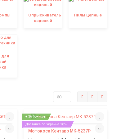
омпы
Опрыскиватель
Пилы цепные
садовый
 для
вой
ики
+ 36 бонусов
Доставка по Украине 1грн.
Т
Мотокоса Кентавр МК-5237P