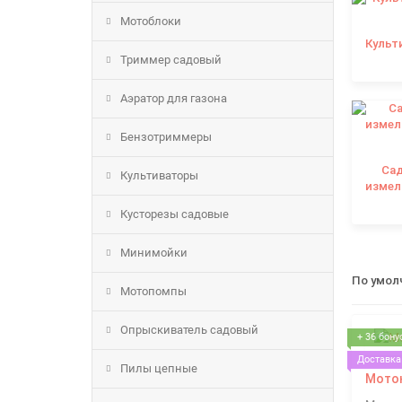
Мотоблоки
Культ
Триммер садовый
Аэратор для газона
Бензотриммеры
Са
Культиваторы
измел
Кусторезы садовые
Минимойки
По умол
Мотопомпы
Опрыскиватель садовый
+ 36 бону
Доставка 
Пилы цепные
Моток