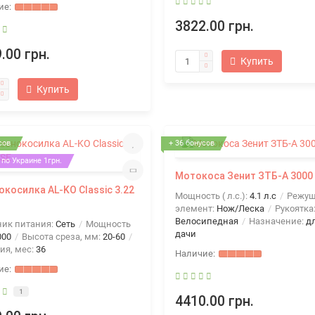
3822.00 грн.
.00 грн.
Купить
Купить
сов
+ 36 бонусов
по Украине 1грн.
Мотокоса Зенит ЗТБ-А 3000
окосилка AL-KO Classic 3.22
Мощность ( л.с.):
4.1 л.с
Режу
элемент:
Нож/Леска
Рукоятка
Велосипедная
Назначение:
д
ник питания:
Сеть
Мощность
дачи
000
Высота среза, мм:
20-60
ия, мес:
36
1
4410.00 грн.