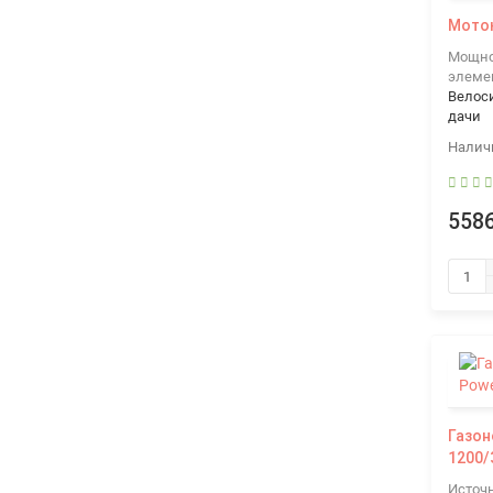
Моток
Мощнос
элеме
Велос
дачи
5586
Газон
1200/
Источ