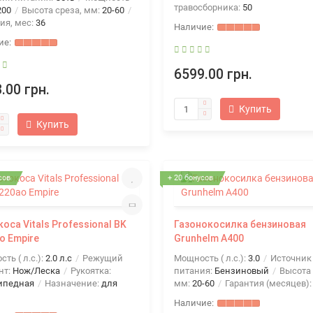
травосборника:
50
200
Высота среза, мм:
20-60
ия, мес:
36
6599.00 грн.
.00 грн.
Купить
Купить
сов
+ 20 бонусов
оса Vitals Professional BK
Газонокосилка бензиновая
o Empire
Grunhelm А400
ть ( л.с.):
2.0 л.с
Режущий
Мощность ( л.с.):
3.0
Источник
нт:
Нож/Леска
Рукоятка:
питания:
Бензиновый
Высота 
ипедная
Назначение:
для
мм:
20-60
Гарантия (месяцев)