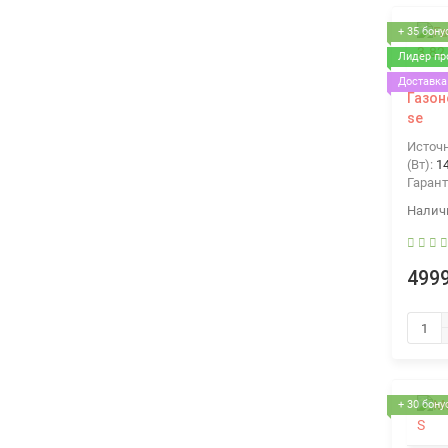
+ 35 бону
Лидер пр
Доставка 
Газон
se
Источ
(Вт):
1
Гарант
4999
+ 30 бону