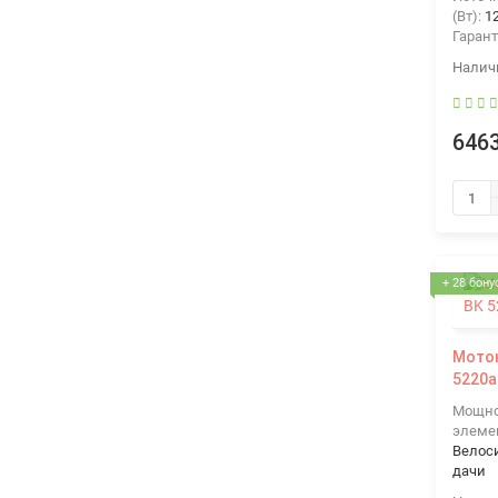
(Вт):
1
Гарант
6463
+ 28 бону
Моток
5220a
Мощнос
элеме
Велос
дачи