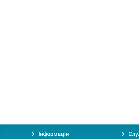
Купити
В подарок: 28 бонусів
Доставка по Україні 1грн.
Двигун до мотоблока Grünwelt GW170F-S
Потужність (к.с.):
7.0
Знижувальний редуктор:
ні
Роб
5600.00 грн.
Купити
Інформація
Слу