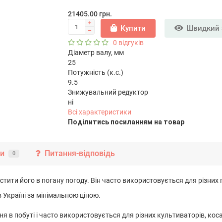
21405.00 грн.
Купити
Швидкий 
0 відгуків
Діаметр валу, мм
25
Потужність (к.с.)
9.5
Знижувальний редуктор
ні
Всі характеристики
Подiлитись посиланням на товар
ки
Питання-відповідь
0
стити його в погану погоду. Він часто використовується для різних 
в Україні за мінімальною ціною.
я в побуті і часто використовується для різних культиваторів, коса