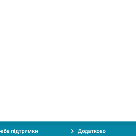
очий обєм (см3):
210
Швидкість (об/хв):
3600
жба підтримки
Додатково