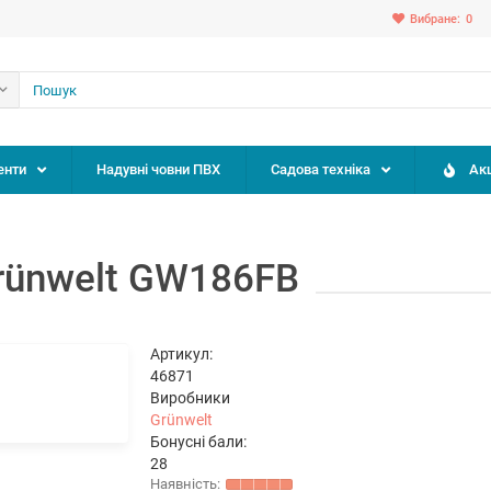
Вибране:
0
енти
Надувні човни ПВХ
Садова техніка
Акц
rünwelt GW186FВ
Артикул:
46871
Виробники
Grünwelt
Бонусні бали:
28