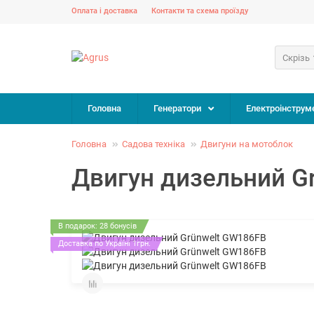
Оплата і доставка
Контакти та схема проїзду
Скрізь
Головна
Генератори
Електроінструм
Головна
Садова техніка
Двигуни на мотоблок
Двигун дизельний G
В подарок: 28 бонусів
Доставка по Україні 1грн.