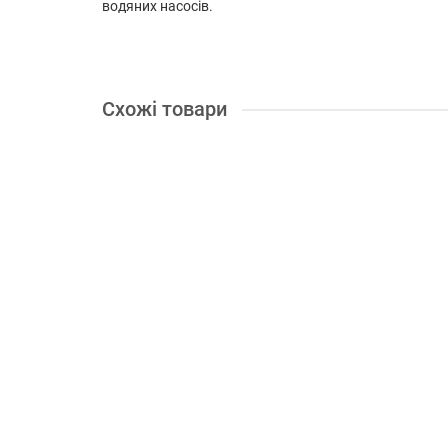
водяних насосів.
Схожі товари
В подарок: 28 бонусів
Доставка по Україні 1грн.
Двигун дизельний Grünwelt GW186FВE for1100
Діаметр валу, мм:
25
Потужність (к.с.):
9.5
Знижувал
21785.00 грн.
під замовлення