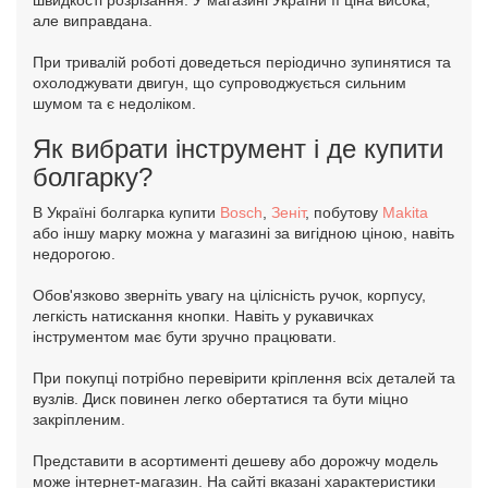
але виправдана.
При тривалій роботі доведеться періодично зупинятися та
охолоджувати двигун, що супроводжується сильним
шумом та є недоліком.
Як вибрати інструмент і де купити
болгарку?
В Україні болгарка купити
Bosch
,
Зеніт
, побутову
Makita
або іншу марку можна у магазині за вигідною ціною, навіть
недорогою.
Обов'язково зверніть увагу на цілісність ручок, корпусу,
легкість натискання кнопки. Навіть у рукавичках
інструментом має бути зручно працювати.
При покупці потрібно перевірити кріплення всіх деталей та
вузлів. Диск повинен легко обертатися та бути міцно
закріпленим.
Представити в асортименті дешеву або дорожчу модель
може інтернет-магазин. На сайті вказані характеристики