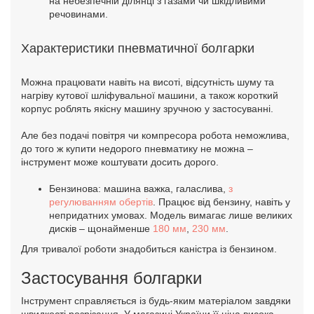
на небезпечній ділянці з газами чи шкідливими
речовинами.
Характеристики пневматичної болгарки
Можна працювати навіть на висоті, відсутність шуму та
нагріву кутової шліфувальної машини, а також короткий
корпус роблять якісну машину зручною у застосуванні.
Але без подачі повітря чи компресора робота неможлива,
до того ж купити недорого пневматику не можна –
інструмент може коштувати досить дорого.
Бензинова: машина важка, галаслива,
з
регулюванням обертів
. Працює від бензину, навіть у
непридатних умовах. Модель вимагає лише великих
дисків – щонайменше
180 мм
,
230 мм
.
Для тривалої роботи знадобиться каністра із бензином.
Застосування болгарки
Інструмент справляється із будь-яким матеріалом завдяки
швидкості розрізання. У магазині України її ціна висока,