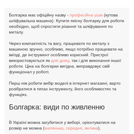
Болгарка має офіційну назву -
професійна ушм
(кутова
шліфувальна машина). Купити якісну болгарку для роботи
необхідно, щоб спростити різання та шліфування по
металу.
Через компактність та вагу, працювати по металу з
машиною зручно, особливо, якщо потрібно працювати на
виїзді, де інструмент особливо корисний. Пристрої
використовуються як
для дому
, так і для виконання іншої
роботи. Ціна на болгарки вигідна, виправдовує свій
функціонал у роботі.
Перш ніж робити вибір моделі в інтернет магазині, варто
розібратися в типах інструменту, його особливостях та
функціях.
Болгарка: види по живленню
В Україні можна загубитися у виборі, орієнтуватися на
розмір не можна (
маленька
,
середня
,
велика
).