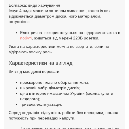
Болгарка: види харчування
Існує 4 види машини за типом живлення, кожен із них
відрізняється діаметром диска, його матеріалом,
потужністю.
Електрична: використовується на підприємствах та в
побуті
, живиться від мережі 220В розетки.
Увага на характеристики можна не звертати, вони не
відіграють велику роль.
Характеристики на вигляд
Вигляд має деякі переваги:
прискорене плавне обертання кола;
широкий вибір діаметрів дисків;
ціна в інтернет-магазинах України (можна купити
недорого);
тривала експлуатація.
Серед недоліків: відсутність роботи без електрики, погана
потужність при перепадах напруги.
Акумуляторна: схожа на електро, але живлення йде