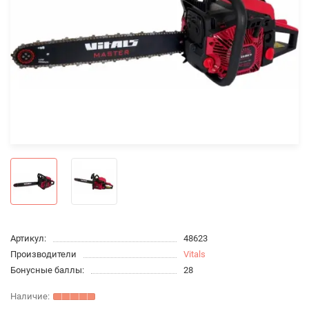
Артикул:
48623
Производители
Vitals
Бонусные баллы:
28