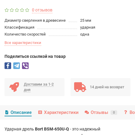
0 отзывов
Диаметр сверления в древесине
25 мм
Классификация
ударная
Количество скоростей
одна
Все характеристики
Поделиться ссылкой на товар
Доставим за 1-2
14 дней на возврат
дня
Описание
Характеристики
Отзывы
Во
0
Ударная дрель
Bort BSM-650U-Q
- это надежный