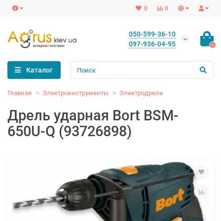
0
0
050-599-36-10
097-936-04-95
0
Каталог
Главная
Электроинструменты
Электродрели
Дрель ударная Bort BSM-
650U-Q (93726898)