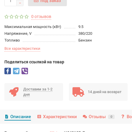
под заказ
0 отзывов
Максимальная мощность (кВт)
9.5
Напряжение, V
380/220
Топливо
Бензин
Все характеристики
Поделиться ссылкой на товар
Доставим за 1-2
14 дней на возврат
дня
Описание
Характеристики
Отзывы
Во
0