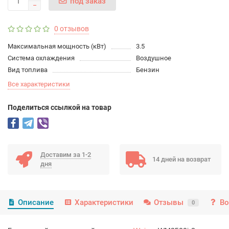
под заказ
0 отзывов
Максимальная мощность (кВт)
3.5
Система охлаждения
Воздушное
Вид топлива
Бензин
Все характеристики
Поделиться ссылкой на товар
Доставим за 1-2
14 дней на возврат
дня
Описание
Характеристики
Отзывы
Во
0