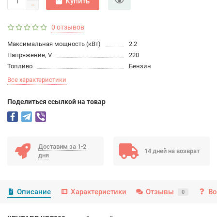
Купить
0 отзывов
Максимальная мощность (кВт)
2.2
Напряжение, V
220
Топливо
Бензин
Все характеристики
Поделиться ссылкой на товар
Доставим за 1-2
14 дней на возврат
дня
Описание
Характеристики
Отзывы
Во
0