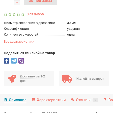
под заказ
0 отзывов
Диаметр сверления в древесине
30 мм
Классификация
ударная
Количество скоростей
одна
Все характеристики
Поделиться ссылкой на товар
Доставим за 1-2
14 дней на возврат
дня
Описание
Характеристики
Отзывы
Во
0