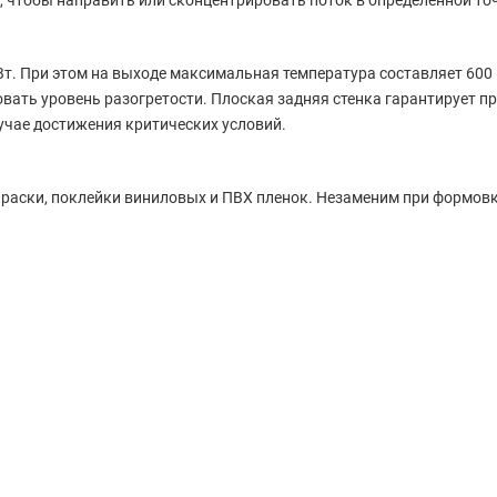
, чтобы направить или сконцентрировать поток в определенной то
т. При этом на выходе максимальная температура составляет 600 
вать уровень разогретости. Плоская задняя стенка гарантирует п
учае достижения критических условий.
краски, поклейки виниловых и ПВХ пленок. Незаменим при формовке