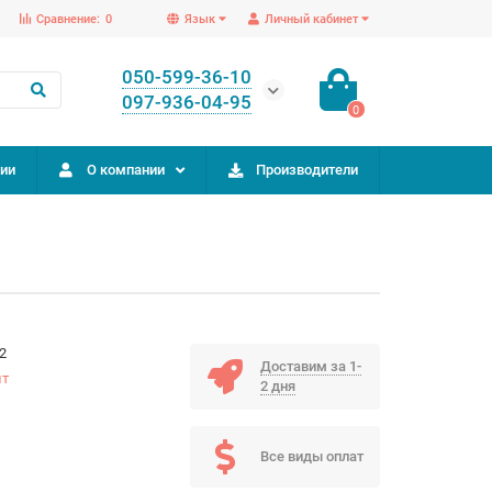
Сравнение:
0
Язык
Личный кабинет
050-599-36-10
097-936-04-95
0
ии
О компании
Производители
2
Доставим за 1-
ит
2 дня
Все виды оплат