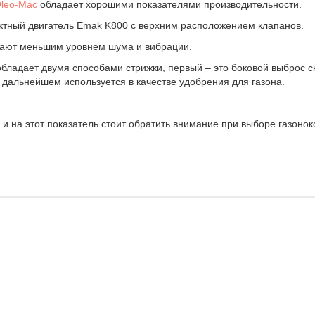
Оlео-Маc
обладает хорошими показателями производительности.
ктный двигатель Emak K800 с верхним расположением клапанов.
адают меньшим уровнем шума и вибрации.
обладает двумя способами стрижки, первый – это боковой выброс с
в дальнейшем используется в качестве удобрения для газона.
и на этот показатель стоит обратить внимание при выборе газонок
Высота среза, мм:
25-75
Гарантия (месяцев):
24