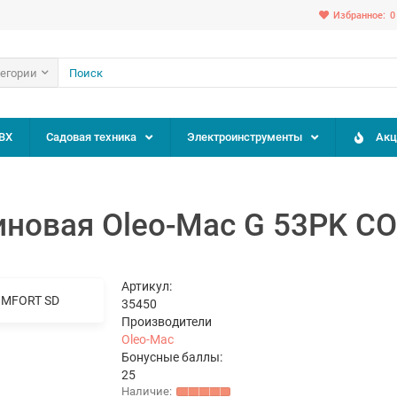
Избранное:
0
тегории
ВХ
Садовая техника
Электроинструменты
Акц
иновая Оlео-Маc G 53PK C
Артикул:
35450
Производители
Oleo-Mac
Бонусные баллы:
25