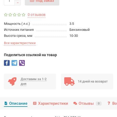
под заказ
0 отзывов
Мощность ( л.с.)
3.5
Источник питания
Бензиновый
Высота среза, мм
10-30
Все характеристики
Поделиться ссылкой на товар
Доставим за 1-2
14 дней на возврат
дня
Описание
Характеристики
Отзывы
Во
0