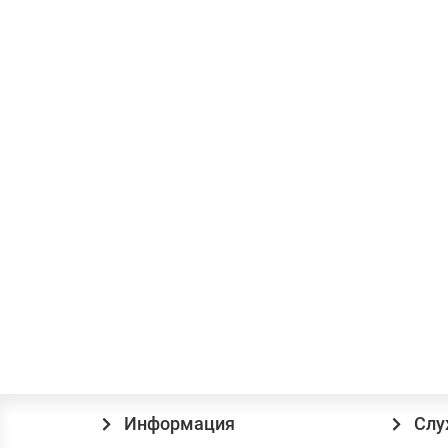
Купить
+ 25 бонусов
Перфоратор Сталь П 24-7 Р
Мощность:
700
Патрон:
SDS-Plus
Режимы работы:
3
2382.00 грн.
под заказ
Информация
Слу