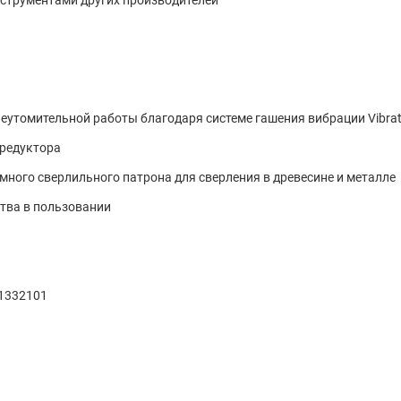
нструментами других производителей
еутомительной работы благодаря системе гашения вибрации Vibrati
 редуктора
много сверлильного патрона для сверления в древесине и металле
тва в пользовании
11332101