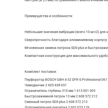
быстрее (Ø 25 мм) по сравнению с аналогичными и
Преимущества и особенности:
Небольшие значения вибрации (всего 10 м/с2) для н
Сверхпрочность благодаря алюминиевому корпусу
Мгновенная замена патрона SDS-plus и быстрозажи
Компактная конструкция для максимального удобс
Комплект поставки:
Перфоратор BOSCH GBH 4-32 DFR-S Professional 06
Чемоданчик 2 605 438 651
Ограничитель глубины 310 мм 1 613 001 003
Быстрозажимной патрон 13 мм
2 608 572 212
Сменный патрон SDS-plus 2 608 572 213
Дополнительная рукоятка 2 602 025 176