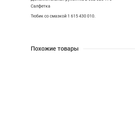
Салфетка
Тюбик со смазкой
1 615 430 010.
Похожие товары
+ 36 бонусов
Лидер продаж
Перфоратор Зенит ЗП-950
Мощность:
950
Патрон:
SDS-Plus
Режимы работы:
4
1127.00 грн.
под заказ