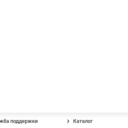
-х режимный
Сменный патрон:
нет
жба поддержки
Каталог