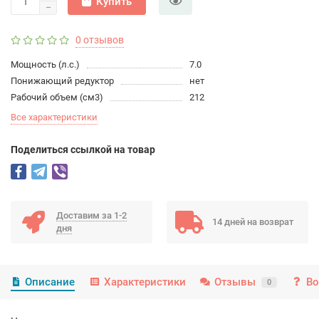
Купить
0 отзывов
Мощность (л.с.)
7.0
Понижающий редуктор
нет
Рабочий объем (см3)
212
Все характеристики
Поделиться ссылкой на товар
Доставим за 1-2
14 дней на возврат
дня
Описание
Характеристики
Отзывы
Во
0