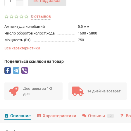
под заказ
0 отзывов
Амплитуда колебаний
5.5 мм
Число оборотов холост.хода
1600 - 5800
Мощность (Вт)
750
Все характеристики
Поделиться ссылкой на товар
Доставим за 1-2
14 дней на возврат
дня
Описание
Характеристики
Отзывы
Во
0