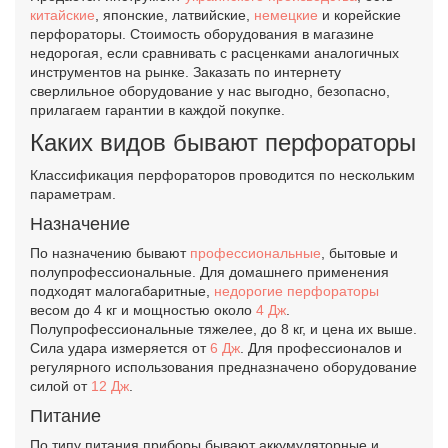
китайские
, японские, латвийские,
немецкие
и корейские
перфораторы. Стоимость оборудования в магазине
недорогая, если сравнивать с расценками аналогичных
инструментов на рынке. Заказать по интернету
сверлильное оборудование у нас выгодно, безопасно,
прилагаем гарантии в каждой покупке.
Каких видов бывают перфораторы
Классификация перфораторов проводится по нескольким
параметрам.
Назначение
По назначению бывают
профессиональные
, бытовые и
полупрофессиональные. Для домашнего применения
подходят малогабаритные,
недорогие перфораторы
весом до 4 кг и мощностью около
4 Дж
.
Полупрофессиональные тяжелее, до 8 кг, и цена их выше.
Сила удара измеряется от
6 Дж
. Для профессионалов и
регулярного использования предназначено оборудование
силой от
12 Дж
.
Питание
По типу питания приборы бывают аккумуляторные и