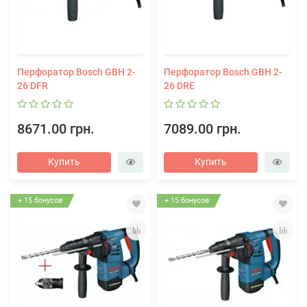
Перфоратор Bosch GBH 2-
Перфоратор Bosch GBH 2-
26 DFR
26 DRE
8671.00 грн.
7089.00 грн.
Купить
Купить
+ 15 бонусов
+ 15 бонусов