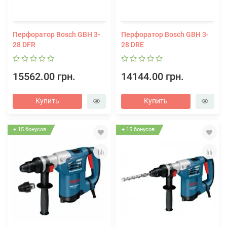
Перфоратор Bosch GBH 3-
Перфоратор Bosch GBH 3-
28 DFR
28 DRE
15562.00 грн.
14144.00 грн.
Купить
Купить
+ 15 бонусов
+ 15 бонусов