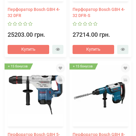
Перфоратор Bosch GBH 4-
Перфоратор Bosch GBH 4-
32 DFR
32 DFR-S
25203.00 грн.
27214.00 грн.
Купить
Купить
+ 15 бонусов
+ 15 бонусов
Перфоратор Bosch GBH 5-
Перфоратор Bosch GBH 8-