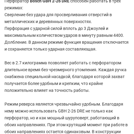
Перфоратор
Bosch GBH 2-26 DRE
способен работать в трех
режимах:
Сверление без удара для просверливания отверстий в
металлических и деревянных поверхностях.
Перфорация с ударной силой вплоть до 3 Джоулей и
максимальным количеством ударов в минуту равным 4400.
Долбление. В данном режиме функция вращения отключается
и сохраняется только ударная составляющая.
Вес в 2.7 килограмма позволяет работать с перфоратором
длительное время без чрезмерного утомления. Каждая ручка
снабжена специальной насадкой, благодаря которой захват
получается более удобным и крепким, что крайне
положительно влияет на точность работы.
Режим реверса является чрезвычайно удобным. Благодаря
нему можно использовать GBH 2-26 DRE не только как
перфоратор, но и как мощный шуруповерт, работающий в
обоих направлениях. При этом крутящий момент при работе в
обоих направлениях остается одинаковым. В конструкции