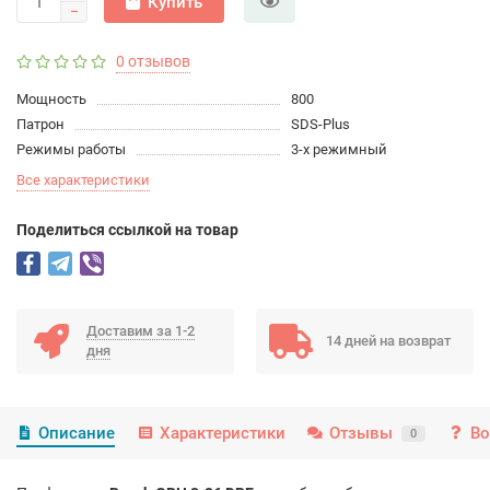
Купить
0 отзывов
Мощность
800
Патрон
SDS-Plus
Режимы работы
3-х режимный
Все характеристики
Поделиться ссылкой на товар
Доставим за 1-2
14 дней на возврат
дня
Описание
Характеристики
Отзывы
Во
0