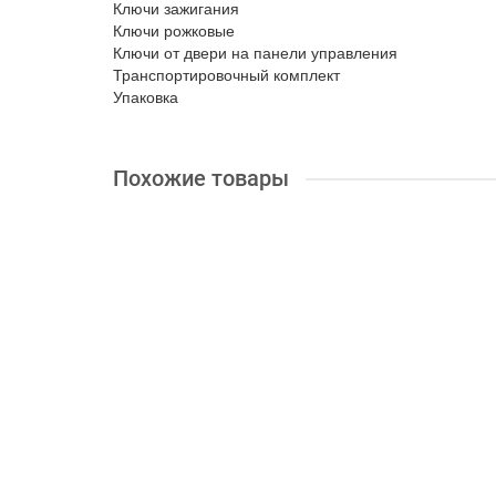
Ключи зажигания
Ключи рожковые
Ключи от двери на панели управления
Транспортировочный комплект
Упаковка
Похожие товары
+ 35 бонусов
Дизельный генератор Konner&Sohnen KS 14-2DE 1/
Максимальная мощность (кВт):
13.8
Напряжение, V:
254824.80 грн.