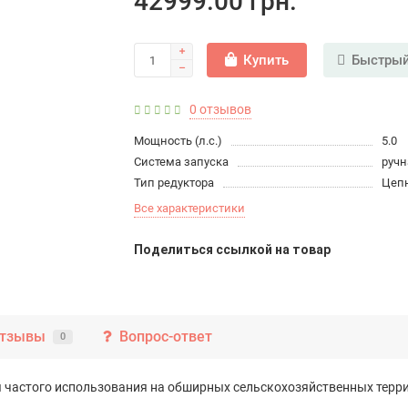
42999.00 грн.
Купить
Быстрый
0 отзывов
Мощность (л.с.)
5.0
Система запуска
ручн
Тип редуктора
Цеп
Все характеристики
Поделиться ссылкой на товар
тзывы
Вопрос-ответ
0
частого использования на обширных сельскохозяйственных терри