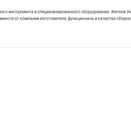
ового инструмента и специализированного оборудования. Жители 
имости от компании изготовителя, функционала и качества сборки
00T E
ип редуктора:
Червячный
Передачи:
1/0