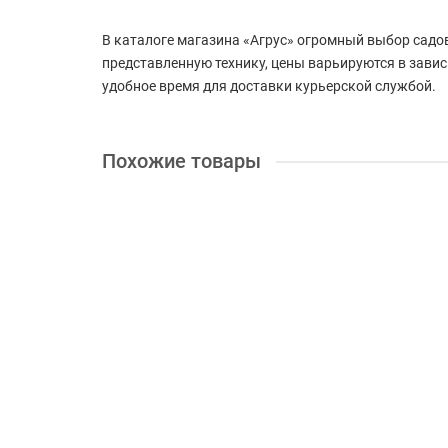
В каталоге магазина «Агрус» огромный выбор сад
представленную технику, цены варьируются в завис
удобное время для доставки курьерской службой.
Похожие товары
+ 35 бонусов
Электрический культиватор Konner&Sohnen KS 10
Мощность (л.с.):
-
Система запуска:
электростарт
Т
4999.00 грн.