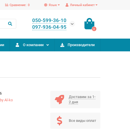
Сравнение:
0
Язык
Личный кабинет
050-599-36-10
097-936-04-95
0
ии
О компании
Производители
6
Доставим за 1-
by Al-ko
2 дня
Все виды оплат