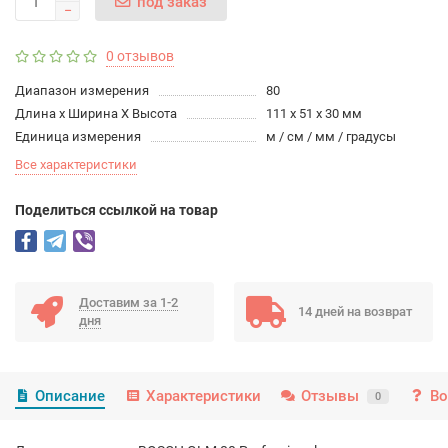
под заказ
0 отзывов
Диапазон измерения
80
Длина х Ширина Х Высота
111 х 51 х 30 мм
Единица измерения
м / см / мм / градусы
Все характеристики
Поделиться ссылкой на товар
Доставим за 1-2
14 дней на возврат
дня
Описание
Характеристики
Отзывы
Во
0