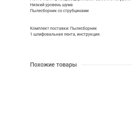
Низкий уровень шума
Пылесборник со струбцинами
Комплект поставки: Пылесборник
1 шлифовальная лента, инструкция.
Похожие товары
+ 17 бонусов
Ленточная шлифмашина Makita 9911
Длина ленты, мм:
457
Скорость ленты (м/мин):
75-27