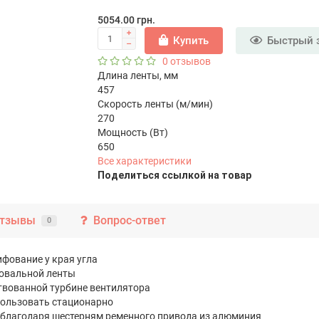
5054.00 грн.
Купить
Быстрый 
0 отзывов
Длина ленты, мм
457
Скорость ленты (м/мин)
270
Мощность (Вт)
650
Все характеристики
Поделиться ссылкой на товар
тзывы
Вопрос-ответ
0
фование у края угла
фовальной ленты
твованной турбине вентилятора
ользовать стационарно
благодаря шестерням ременного привода из алюминия