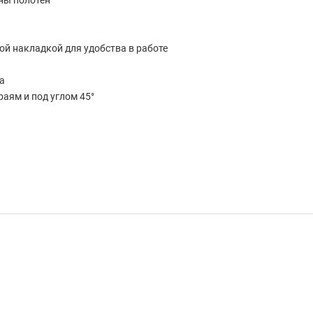
ны полотен
ой накладкой для удобства в работе
а
аям и под углом 45°