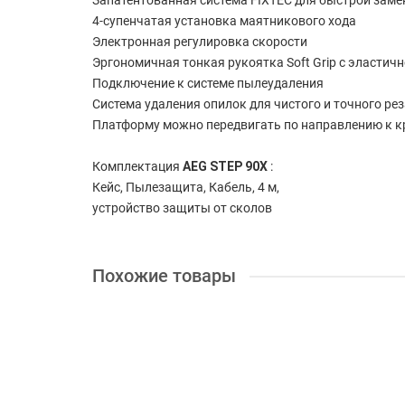
Запатентованная система FIXTEC для быстрой заме
4-супенчатая установка маятникового хода
Электронная регулировка скорости
Эргономичная тонкая рукоятка Soft Grip с эластичн
Подключение к системе пылеудаления
Система удаления опилок для чистого и точного рез
Платформу можно передвигать по направлению к кр
Комплектация
AEG STEP 90X
:
Кейс, Пылезащита, Кабель, 4 м,
устройство защиты от сколов
Похожие товары
+ 15 бонусов
Лобзик Bosch GST 90 E +чемодан