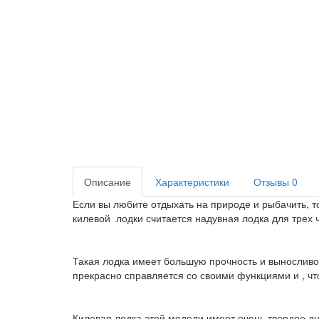
Описание
Характеристики
Отзывы
0
Если вы любите отдыхать на природе и рыбачить, 
килевой лодки считается надувная лодка для трех 
Такая лодка имеет большую прочность и выносливос
прекрасно справляется со своими функциями и , чт
Килевая лодка этой модели имеет очень твердое дн