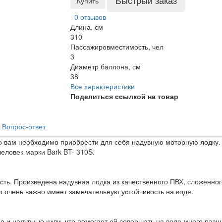
Быстрый заказ
Купить
0 отзывов
Длина, см
310
Пассажировместимость, чел
3
Диаметр баллона, см
38
Все характеристики
Поделиться ссылкой на товар
Вопрос-ответ
то вам необходимо приобрести для себя надувную моторную лодку
человек марки Bark BT- 310S.
ть. Произведена надувная лодка из качественного ПВХ, сложенног
о очень важно имеет замечательную устойчивость на воде.
о и надувные кили, что помогает ей совершать на воде много разны