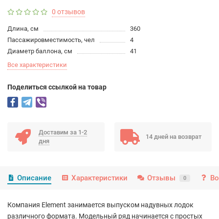
0 отзывов
Длина, см
360
Пассажировместимость, чел
4
Диаметр баллона, см
41
Все характеристики
Поделиться ссылкой на товар
Доставим за 1-2
14 дней на возврат
дня
Описание
Характеристики
Отзывы
Во
0
Компания Element занимается выпуском надувных лодок
различного формата. Модельный ряд начинается с простых