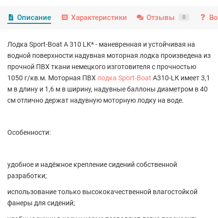
Описание
Характеристики
Отзывы
Во
0
Лодка Sport-Boat А 310 LК* - маневренная и устойчивая на
водной поверхности надувная моторная лодка произведена из
прочной ПВХ ткани немецкого изготовителя с прочностью
1050 г/кв.м. Моторная ПВХ
лодка Sport-Boat
A310-LК имеет 3,1
м в длину и 1,6 м в ширину, надувные баллоны диаметром в 40
см отлично держат надувную моторную лодку на воде.
Особенности:
удобное и надёжное крепление сидений собственной
разработки;
использование только высококачественной влагостойкой
фанеры для сидений;